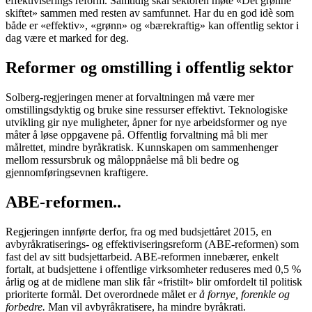
effektiviserings reform. Samtidig skal sektoren møte «Det grønne
skiftet» sammen med resten av samfunnet. Har du en god idè som
både er «effektiv», «grønn» og «bærekraftig» kan offentlig sektor i
dag være et marked for deg.
Reformer og omstilling i offentlig sektor
Solberg-regjeringen mener at forvaltningen må være mer
omstillingsdyktig og bruke sine ressurser effektivt. Teknologiske
utvikling gir nye muligheter, åpner for nye arbeidsformer og nye
måter å løse oppgavene på. Offentlig forvaltning må bli mer
målrettet, mindre byråkratisk. Kunnskapen om sammenhenger
mellom ressursbruk og måloppnåelse må bli bedre og
gjennomføringsevnen kraftigere.
ABE-reformen..
Regjeringen innførte derfor, fra og med budsjettåret 2015, en
avbyråkratiserings- og effektiviseringsreform (ABE-reformen) som
fast del av sitt budsjettarbeid. ABE-reformen innebærer, enkelt
fortalt, at budsjettene i offentlige virksomheter reduseres med 0,5 %
årlig og at de midlene man slik får «fristilt» blir omfordelt til politisk
prioriterte formål. Det overordnede målet er
å
fornye, forenkle og
forbedre.
Man vil avbyråkratisere, ha mindre byråkrati.