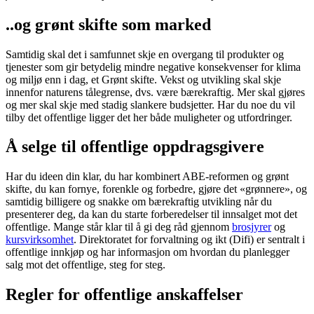
..og grønt skifte som marked
Samtidig skal det i samfunnet skje en overgang til produkter og
tjenester som gir betydelig mindre negative konsekvenser for klima
og miljø enn i dag, et Grønt skifte. Vekst og utvikling skal skje
innenfor naturens tålegrense, dvs. være bærekraftig. Mer skal gjøres
og mer skal skje med stadig slankere budsjetter. Har du noe du vil
tilby det offentlige ligger det her både muligheter og utfordringer.
Å selge til offentlige oppdragsgivere
Har du ideen din klar, du har kombinert ABE-reformen og grønt
skifte, du kan fornye, forenkle og forbedre, gjøre det «grønnere», og
samtidig billigere og snakke om bærekraftig utvikling når du
presenterer deg, da kan du starte forberedelser til innsalget mot det
offentlige. Mange står klar til å gi deg råd gjennom
brosjyrer
og
kursvirksomhet
. Direktoratet for forvaltning og ikt (Difi) er sentralt i
offentlige innkjøp og har informasjon om hvordan du planlegger
salg mot det offentlige, steg for steg.
Regler for offentlige anskaffelser