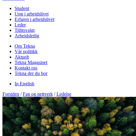
Student
Ung i arbeidslivet
Erfaren i arbeidslivet
Leder
Tillitsvalgt
Arbeidsledig
Om Tekna
Vår politikk
Aktuelt
Tekna Magasinet
Kontakt oss
Tekna der du bor
In English
Forsiden
/
Fag og nettverk
/
Ledelse