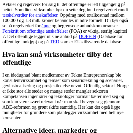
Avtaler og regelverk for salg til det offentlige er lett tilgjengelig på
nettet. Som liten virksomhet bør du sette deg inn i regelverket rundt
terskelverdier for anskaffelser
. Oppdrag med totalkostnad mellom
100.000 og 1.3 mill. kroner behandles mindre formelt. Du bør også
se på regelverket for
åpne
og begrensede anbudskonkurranser.
Forskrift om offentlige anskaffelser
(FOA) er viktig, særlig kapittel
7. Det offentlige legger ut sine anbud på
DOFFIN
(Database for
offentlige innkjøp) og på
TED
som er EUs tilsvarende database.
Hva kan små virksomheter tilby det
offentlige
I en idedugnad blant medlemmer av Tekna Entreprenørskap ble
konsulentvirksomhet og temaer som senariotekning og scenarier,
gevinstrealisering og prosjektledelse nevnt. Offentlig sektor i Norge
er ikke stor alle steder og mange steder mangler sektoren
kompetansen ingeniører og teknologer normalt bærer med seg og
som kan være svært relevant når man skal bevege seg gjennom
ABE-reformen og grønt skifte samtidig. Her kan det også ligge
muligheter for gründere som planlegger virksomhet med helt nye
konsepter.
Alternative ideer, markeder og