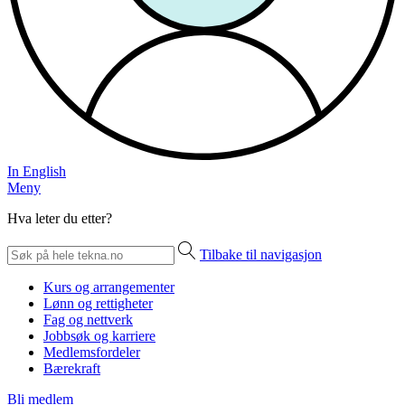
In English
Meny
Hva leter du etter?
Tilbake til navigasjon
Kurs og arrangementer
Lønn og rettigheter
Fag og nettverk
Jobbsøk og karriere
Medlemsfordeler
Bærekraft
Bli medlem