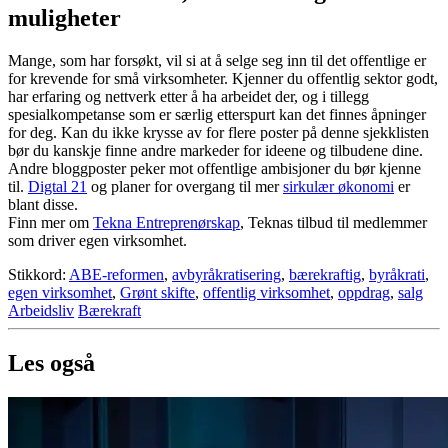
muligheter
Mange, som har forsøkt, vil si at å selge seg inn til det offentlige er
for krevende for små virksomheter. Kjenner du offentlig sektor godt,
har erfaring og nettverk etter å ha arbeidet der, og i tillegg
spesialkompetanse som er særlig etterspurt kan det finnes åpninger
for deg. Kan du ikke krysse av for flere poster på denne sjekklisten
bør du kanskje finne andre markeder for ideene og tilbudene dine.
Andre bloggposter peker mot offentlige ambisjoner du bør kjenne
til.
Digtal 21
og planer for overgang til mer
sirkulær økonomi
er
blant disse.
Finn mer om
Tekna Entreprenørskap
, Teknas tilbud til medlemmer
som driver egen virksomhet.
Stikkord:
ABE-reformen
,
avbyråkratisering
,
bærekraftig
,
byråkrati
,
egen virksomhet
,
Grønt skifte
,
offentlig virksomhet
,
oppdrag
,
salg
Arbeidsliv
Bærekraft
Les også