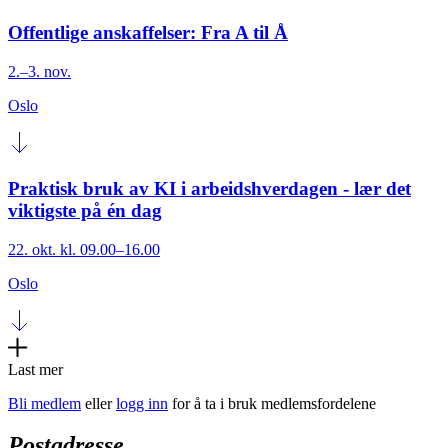
Offentlige anskaffelser: Fra A til Å
2.–3. nov.
Oslo
Praktisk bruk av KI i arbeidshverdagen - lær det
viktigste på én dag
22. okt. kl. 09.00–16.00
Oslo
Last mer
Bli medlem
eller
logg inn
for å ta i bruk medlemsfordelene
Postadresse