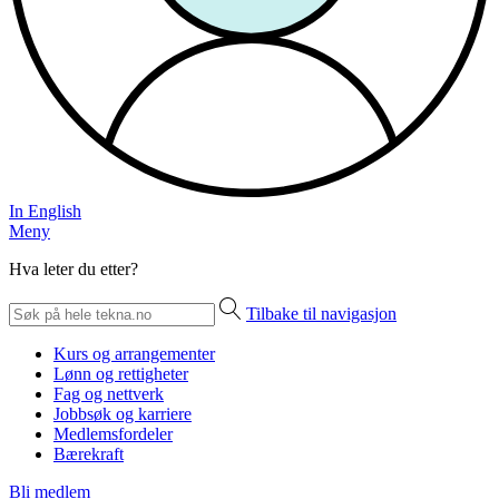
In English
Meny
Hva leter du etter?
Tilbake til navigasjon
Kurs og arrangementer
Lønn og rettigheter
Fag og nettverk
Jobbsøk og karriere
Medlemsfordeler
Bærekraft
Bli medlem