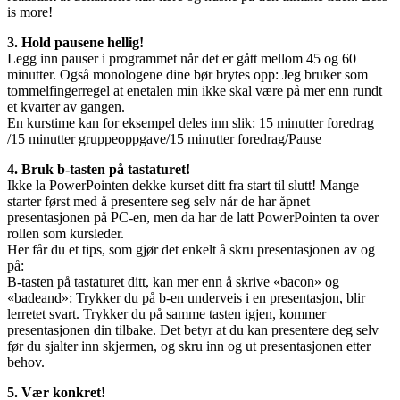
is more!
3. Hold pausene hellig!
Legg inn pauser i programmet når det er gått mellom 45 og 60
minutter. Også monologene dine bør brytes opp: Jeg bruker som
tommelfingerregel at enetalen min ikke skal være på mer enn rundt
et kvarter av gangen.
En kurstime kan for eksempel deles inn slik: 15 minutter foredrag
/15 minutter gruppeoppgave/15 minutter foredrag/Pause
4. Bruk b-tasten på tastaturet!
Ikke la PowerPointen dekke kurset ditt fra start til slutt! Mange
starter først med å presentere seg selv når de har åpnet
presentasjonen på PC-en, men da har de latt PowerPointen ta over
rollen som kursleder.
Her får du et tips, som gjør det enkelt å skru presentasjonen av og
på:
B-tasten på tastaturet ditt, kan mer enn å skrive «bacon» og
«badeand»: Trykker du på b-en underveis i en presentasjon, blir
lerretet svart. Trykker du på samme tasten igjen, kommer
presentasjonen din tilbake. Det betyr at du kan presentere deg selv
før du sjalter inn skjermen, og skru inn og ut presentasjonen etter
behov.
5. Vær konkret!