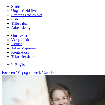
Student
Ung i arbeidslivet
Erfaren i arbeidslivet
Leder
Tillitsvalgt
Arbeidsledig
Om Tekna
Vår politikk
Aktuelt
Tekna Magasinet
Kontakt oss
Tekna der du bor
In English
Forsiden
/
Fag og nettverk
/
Ledelse