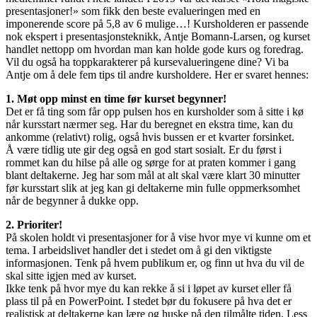
presentasjoner!» som fikk den beste evalueringen med en
imponerende score på 5,8 av 6 mulige…! Kursholderen er passende
nok ekspert i presentasjonsteknikk, Antje Bomann-Larsen, og kurset
handlet nettopp om hvordan man kan holde gode kurs og foredrag.
Vil du også ha toppkarakterer på kursevalueringene dine? Vi ba
Antje om å dele fem tips til andre kursholdere. Her er svaret hennes:
1. Møt opp minst en time før kurset begynner!
Det er få ting som får opp pulsen hos en kursholder som å sitte i kø
når kursstart nærmer seg. Har du beregnet en ekstra time, kan du
ankomme (relativt) rolig, også hvis bussen er et kvarter forsinket.
Å være tidlig ute gir deg også en god start sosialt. Er du først i
rommet kan du hilse på alle og sørge for at praten kommer i gang
blant deltakerne. Jeg har som mål at alt skal være klart 30 minutter
før kursstart slik at jeg kan gi deltakerne min fulle oppmerksomhet
når de begynner å dukke opp.
2. Prioriter!
På skolen holdt vi presentasjoner for å vise hvor mye vi kunne om et
tema. I arbeidslivet handler det i stedet om å gi den viktigste
informasjonen. Tenk på hvem publikum er, og finn ut hva du vil de
skal sitte igjen med av kurset.
Ikke tenk på hvor mye du kan rekke å si i løpet av kurset eller få
plass til på en PowerPoint. I stedet bør du fokusere på hva det er
realistisk at deltakerne kan lære og huske på den tilmålte tiden. Less