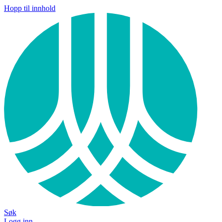
Hopp til innhold
Søk
Logg inn