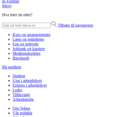
In English
Meny
Hva leter du etter?
Tilbake til navigasjon
Kurs og arrangementer
Lønn og rettigheter
Fag og nettverk
Jobbsøk og karriere
Medlemsfordeler
Bærekraft
Bli medlem
Student
Ung i arbeidslivet
Erfaren i arbeidslivet
Leder
Tillitsvalgt
Arbeidsledig
Om Tekna
Vår politikk