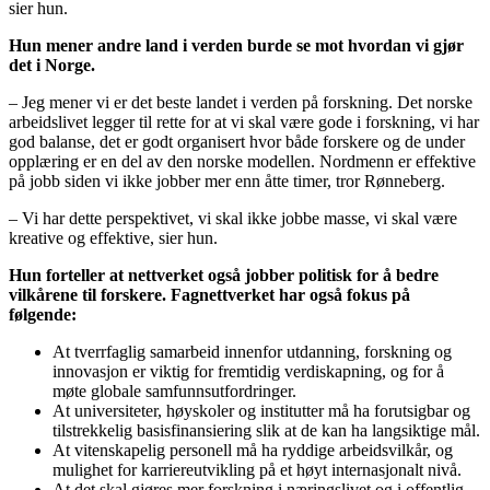
sier hun.
Hun mener andre land i verden burde se mot hvordan vi gjør
det i Norge.
– Jeg mener vi er det beste landet i verden på forskning. Det norske
arbeidslivet legger til rette for at vi skal være gode i forskning, vi har
god balanse, det er godt organisert hvor både forskere og de under
opplæring er en del av den norske modellen. Nordmenn er effektive
på jobb siden vi ikke jobber mer enn åtte timer, tror Rønneberg.
– Vi har dette perspektivet, vi skal ikke jobbe masse, vi skal være
kreative og effektive, sier hun.
Hun forteller at nettverket også jobber politisk for å bedre
vilkårene til forskere. Fagnettverket har også fokus på
følgende:
At tverrfaglig samarbeid innenfor utdanning, forskning og
innovasjon er viktig for fremtidig verdiskapning, og for å
møte globale samfunnsutfordringer.
At universiteter, høyskoler og institutter må ha forutsigbar og
tilstrekkelig basisfinansiering slik at de kan ha langsiktige mål.
At vitenskapelig personell må ha ryddige arbeidsvilkår, og
mulighet for karriereutvikling på et høyt internasjonalt nivå.
At det skal gjøres mer forskning i næringslivet og i offentlig