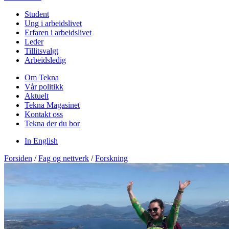
Student
Ung i arbeidslivet
Erfaren i arbeidslivet
Leder
Tillitsvalgt
Arbeidsledig
Om Tekna
Vår politikk
Aktuelt
Tekna Magasinet
Kontakt oss
Tekna der du bor
In English
Forsiden
/
Fag og nettverk
/
Forskning