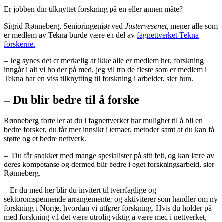
Er jobben din tilknyttet forskning på en eller annen måte?
Sigrid Rønneberg, Senioringeniør ved
Justervesenet,
mener alle som
er medlem av Tekna burde være en del av
fagnettverket Tekna
forskerne.
– Jeg synes det er merkelig at ikke alle er medlem her, forskning
inngår i alt vi holder på med, jeg vil tro de fleste som er medlem i
Tekna har en viss tilknytting til forskning i arbeidet, sier hun.
– Du blir bedre til å forske
Rønneberg forteller at du i fagnettverket har mulighet til å bli en
bedre forsker, du får mer innsikt i temaer, metoder samt at du kan få
støtte og et bedre nettverk.
– Du får snakket med mange spesialister på sitt felt, og kan lære av
deres kompetanse og dermed blir bedre i eget forskningsarbeid, sier
Rønneberg.
– Er du med her blir du invitert til tverrfaglige og
sektoromspennende arrangementer og aktiviterer som handler om ny
forskning i Norge, hvordan vi utfører forskning. Hvis du holder på
med forskning vil det være utrolig viktig å være med i nettverket,