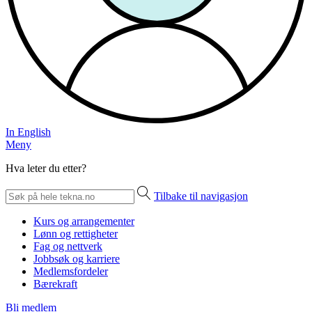
In English
Meny
Hva leter du etter?
Tilbake til navigasjon
Kurs og arrangementer
Lønn og rettigheter
Fag og nettverk
Jobbsøk og karriere
Medlemsfordeler
Bærekraft
Bli medlem