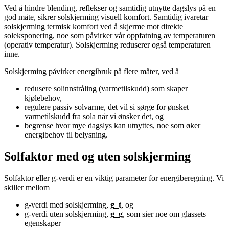
Ved å hindre blending, reflekser og samtidig utnytte dagslys på en
god måte, sikrer solskjerming visuell komfort. Samtidig ivaretar
solskjerming termisk komfort ved å skjerme mot direkte
soleksponering, noe som påvirker vår oppfatning av temperaturen
(operativ temperatur). Solskjerming reduserer også temperaturen
inne.
Solskjerming påvirker energibruk på flere måter, ved å
redusere solinnstråling (varmetilskudd) som skaper
kjølebehov,
regulere passiv solvarme, det vil si sørge for ønsket
varmetilskudd fra sola når vi ønsker det, og
begrense hvor mye dagslys kan utnyttes, noe som øker
energibehov til belysning.
Solfaktor med og uten solskjerming
Solfaktor eller g-verdi er en viktig parameter for energiberegning. Vi
skiller mellom
g-verdi med solskjerming,
g_t
, og
g-verdi uten solskjerming,
g_g
, som sier noe om glassets
egenskaper