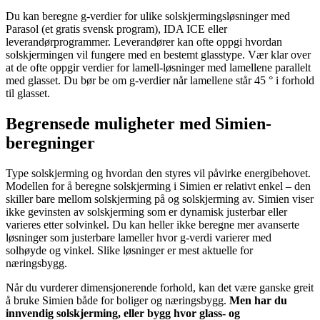
Du kan beregne g-verdier for ulike solskjermingsløsninger med
Parasol (et gratis svensk program), IDA ICE eller
leverandørprogrammer. Leverandører kan ofte oppgi hvordan
solskjermingen vil fungere med en bestemt glasstype. Vær klar over
at de ofte oppgir verdier for lamell-løsninger med lamellene parallelt
med glasset. Du bør be om g-verdier når lamellene står 45 ° i forhold
til glasset.
Begrensede muligheter med Simien-
beregninger
Type solskjerming og hvordan den styres vil påvirke energibehovet.
Modellen for å beregne solskjerming i Simien er relativt enkel – den
skiller bare mellom solskjerming på og solskjerming av. Simien viser
ikke gevinsten av solskjerming som er dynamisk justerbar eller
varieres etter solvinkel. Du kan heller ikke beregne mer avanserte
løsninger som justerbare lameller hvor g-verdi varierer med
solhøyde og vinkel. Slike løsninger er mest aktuelle for
næringsbygg.
Når du vurderer dimensjonerende forhold, kan det være ganske greit
å bruke Simien både for boliger og næringsbygg.
Men har du
innvendig solskjerming, eller bygg hvor glass- og