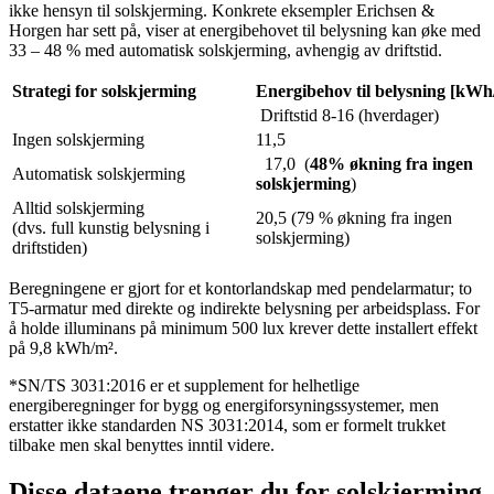
ikke hensyn til solskjerming. Konkrete eksempler Erichsen &
Horgen har sett på, viser at energibehovet til belysning kan øke med
33 – 48 % med automatisk solskjerming, avhengig av driftstid.
Strategi for solskjerming
Energibehov til belysning [kWh
Driftstid 8-16 (hverdager)
Ingen solskjerming
11,5
17,0 (
48% økning fra ingen
Automatisk solskjerming
solskjerming
)
Alltid solskjerming
20,5 (79 % økning fra ingen
(dvs. full kunstig belysning i
solskjerming)
driftstiden)
Beregningene er gjort for et kontorlandskap med pendelarmatur; to
T5-armatur med direkte og indirekte belysning per arbeidsplass. For
å holde illuminans på minimum 500 lux krever dette installert effekt
på 9,8 kWh/m².
*SN/TS 3031:2016 er et supplement for helhetlige
energiberegninger for bygg og energiforsyningssystemer, men
erstatter ikke standarden NS 3031:2014, som er formelt trukket
tilbake men skal benyttes inntil videre.
Disse dataene trenger du for solskjerming