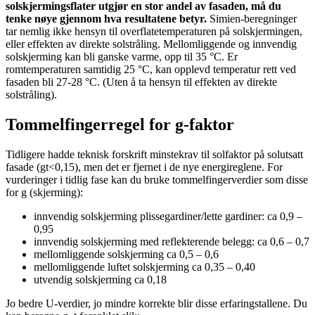
solskjermingsflater utgjør en stor andel av fasaden, må du
tenke nøye gjennom hva resultatene betyr.
Simien-beregninger
tar nemlig ikke hensyn til overflatetemperaturen på solskjermingen,
eller effekten av direkte solstråling. Mellomliggende og innvendig
solskjerming kan bli ganske varme, opp til 35 °C. Er
romtemperaturen samtidig 25 °C, kan opplevd temperatur rett ved
fasaden bli 27-28 °C. (Uten å ta hensyn til effekten av direkte
solstråling).
Tommelfingerregel for g-faktor
Tidligere hadde teknisk forskrift minstekrav til solfaktor på solutsatt
fasade (gt<0,15), men det er fjernet i de nye energireglene. For
vurderinger i tidlig fase kan du bruke tommelfingerverdier som disse
for g (skjerming):
innvendig solskjerming plissegardiner/lette gardiner: ca 0,9 –
0,95
innvendig solskjerming med reflekterende belegg: ca 0,6 – 0,7
mellomliggende solskjerming ca 0,5 – 0,6
mellomliggende luftet solskjerming ca 0,35 – 0,40
utvendig solskjerming ca 0,18
Jo bedre U-verdier, jo mindre korrekte blir disse erfaringstallene. Du