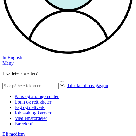
In English
Meny
Hva leter du etter?
Tilbake til navigasjon
Kurs og arrangementer
Lønn og rettigheter
Fag og nettverk
Jobbsøk og karriere
Medlemsfordeler
Bærekraft
Bli medlem