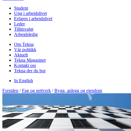
Student
Ung i arbeidslivet
Erfaren i arbeidslivet
Leder
Tillitsvalgt
Arbeidsledig
Om Tekna
Vår politikk
Aktuelt
Tekna Magasinet
Kontakt oss
Tekna der du bor
In English
Forsiden
/
Fag og nettverk
/
Bygg, anlegg og eiendom