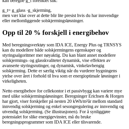
kan beregne g_t forenklet slik:
g_t= g_glass ·g_skjerming,
men vær klar over at dette blir lite presist hvis du har innvendige
eller mellomliggende solskjermingsløsninger.
Opp til 20 % forskjell i energibehov
Med beregningsverktøy som IDA ICE, Energy Plus og TRNSYS
kan du modellere både solskjermingens egenskaper og
styringsalgoritmer mer nøyaktig. Du kan blant annet modellere
solskjermings- og glasskvaliteter dynamisk, vise effekten av
avanserte styringsrutinger, og dynamisk, vinkelavhengig
solskjerming. Dette er særlig viktig når du vurderer bygningens
ytelse over året i forhold til hva som er energioptimale løsninger i
virkeligheten.
Netto energibehov for cellekontor i et passivbygg kan variere mye
med ulike solskjermingsløsninger. Beregninger Erichsen & Horgen
har gjort, viser forskjeller på nesten 20 kWh/m²år mellom standard
innvendig solskjerming og enkel sesongregulering av innvendig og
utvendig solskjerming. (Se illustrasjonen). For å synliggjøre
potensialet for slike energigevinster, må du bruke
beregningsprogrammer som IDA ICE eller tilsvarende.