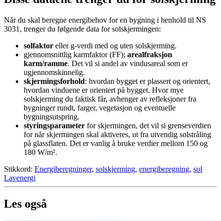
Når du skal beregne energibehov for en bygning i henhold til NS
3031, trenger du følgende data for solskjermingen:
solfaktor
eller g-verdi med og uten solskjerming.
gjennomsnittlig karmfaktor (FF);
arealfraksjon
karm/ramme
. Det vil si andel av vindusareal som er
ugjennomskinnelig.
skjermingsforhold
: hvordan bygget er plassert og orientert,
hvordan vinduene er orientert på bygget. Hvor mye
solskjerming du faktisk får, avhenger av refleksjoner fra
bygninger rundt, farger, vegetasjon og eventuelle
bygningsutspring.
styringsparameter
for skjermingen, det vil si grenseverdien
for når skjermingen skal aktiveres, ut fra utvendig solstråling
på glassflaten. Det er vanlig å bruke verdier mellom 150 og
180 W/m².
Stikkord:
Energiberegninger
,
solskjerming
,
energiberegning
,
sol
Lavenergi
Les også