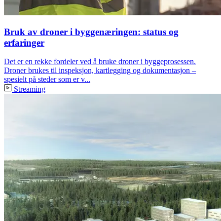
Bruk av droner i byggenæringen: status og
erfaringer
Det er en rekke fordeler ved å bruke droner i byggeprosessen.
Droner brukes til inspeksjon, kartlegging og dokumentasjon –
spesielt på steder som er v...
Streaming