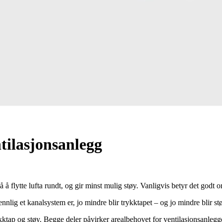
ntilasjonsanlegg
 å flytte lufta rundt, og gir minst mulig støy. Vanligvis betyr det godt 
lig et kanalsystem er, jo mindre blir trykktapet – og jo mindre blir støy
kktap og støy. Begge deler påvirker arealbehovet for ventilasjonsanlegg