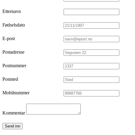
Etternavn
Fødselsdato
E-post
Postadresse
Postnummer
Poststed
Mobilnummer
Kommentar
Send inn