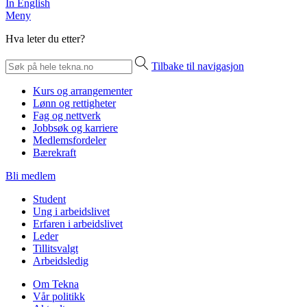
In English
Meny
Hva leter du etter?
Tilbake til navigasjon
Kurs og arrangementer
Lønn og rettigheter
Fag og nettverk
Jobbsøk og karriere
Medlemsfordeler
Bærekraft
Bli medlem
Student
Ung i arbeidslivet
Erfaren i arbeidslivet
Leder
Tillitsvalgt
Arbeidsledig
Om Tekna
Vår politikk