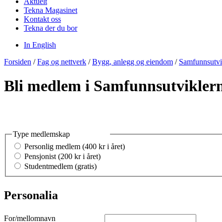
Aktuelt
Tekna Magasinet
Kontakt oss
Tekna der du bor
In English
Forsiden
/
Fag og nettverk
/
Bygg, anlegg og eiendom
/
Samfunnsutvi
Bli medlem i Samfunnsutvikler
Type medlemskap
Personlig medlem (400 kr i året)
Pensjonist (200 kr i året)
Studentmedlem (gratis)
Personalia
For/mellomnavn