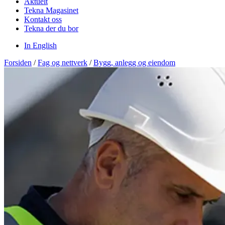
Aktuelt
Tekna Magasinet
Kontakt oss
Tekna der du bor
In English
Forsiden
/
Fag og nettverk
/
Bygg, anlegg og eiendom