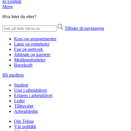
In English
Meny
Hva leter du etter?
Tilbake til navigasjon
Kurs og arrangementer
Lønn og rettigheter
Fag og nettverk
Jobbsøk og karriere
Medlemsfordeler
Bærekraft
Bli medlem
Student
Ung i arbeidslivet
Erfaren i arbeidslivet
Leder
Tillitsvalgt
Arbeidsledig
Om Tekna
Vår politikk