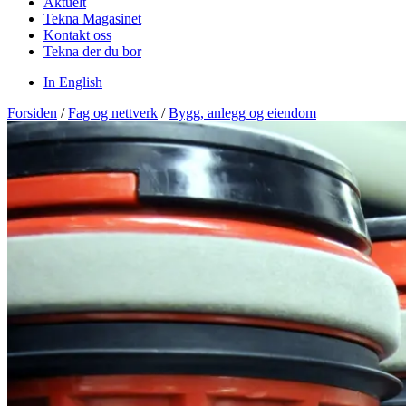
Aktuelt
Tekna Magasinet
Kontakt oss
Tekna der du bor
In English
Forsiden
/
Fag og nettverk
/
Bygg, anlegg og eiendom