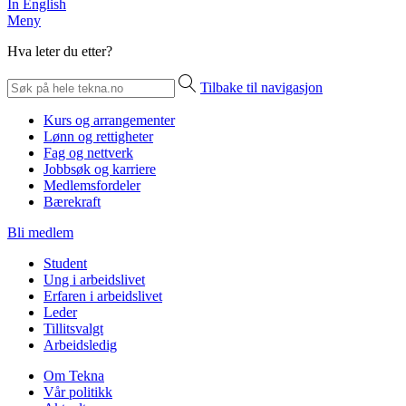
In English
Meny
Hva leter du etter?
Tilbake til navigasjon
Kurs og arrangementer
Lønn og rettigheter
Fag og nettverk
Jobbsøk og karriere
Medlemsfordeler
Bærekraft
Bli medlem
Student
Ung i arbeidslivet
Erfaren i arbeidslivet
Leder
Tillitsvalgt
Arbeidsledig
Om Tekna
Vår politikk