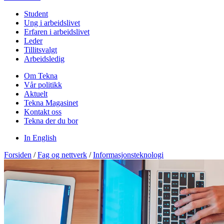
Student
Ung i arbeidslivet
Erfaren i arbeidslivet
Leder
Tillitsvalgt
Arbeidsledig
Om Tekna
Vår politikk
Aktuelt
Tekna Magasinet
Kontakt oss
Tekna der du bor
In English
Forsiden
/
Fag og nettverk
/
Informasjonsteknologi