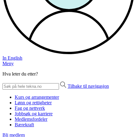
In English
Meny
Hva leter du etter?
Tilbake til navigasjon
Kurs og arrangementer
Lønn og rettigheter
Fag og nettverk
Jobbsøk og karriere
Medlemsfordeler
Bærekraft
Bli medlem