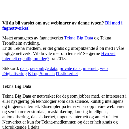
Vil du bli varslet om nye webinarer av denne typen?
Bli med i
fagnettverket!
Møtet arrangeres av fagnettverket
Tekna Big Data
og Tekna
Trondheim avdeling.
Er du Tekna-medlem, er det gratis og uforpliktende å bli med i våre
faglige nettverk. Vil du vite mer om temaet? Se gjerne
Hva vet
internett egentlig om deg?
fra 2018.
Stikkord:
data
,
personlige data
,
private data
,
internett
,
web
Digitalisering
KI og Stordata
IT-sikkerhet
Tekna Big Data
Tekna Big Data er nettverket for deg som jobber med, er interessert i
eller nysgjerrig på teknologier som data science, kunstig intelligens
og tingenes internett. Eksempler på tema vi tar opp i våre webinarer
og seminarer er stordata, maskinlæring, kunstig intelligens,
automatisering, datasikkerhet, tingenes internett og annet relatert.
Nettverket er kun for Tekna-medlemmer, og det er helt gratis og
uforpliktende å delta.