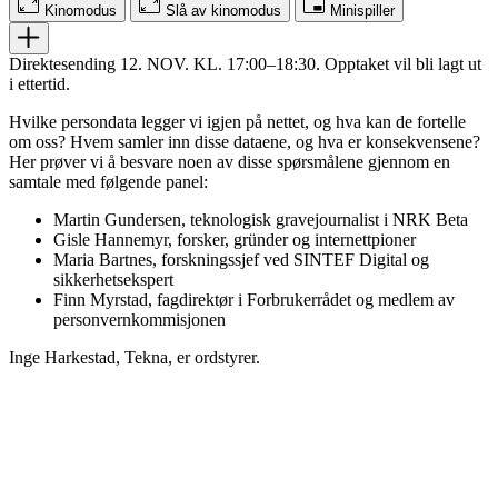
Kinomodus
Slå av kinomodus
Minispiller
Direktesending 12. NOV. KL. 17:00–18:30. Opptaket vil bli lagt ut
i ettertid.
Hvilke persondata legger vi igjen på nettet, og hva kan de fortelle
om oss? Hvem samler inn disse dataene, og hva er konsekvensene?
Her prøver vi å besvare noen av disse spørsmålene gjennom en
samtale med følgende panel:
Martin Gundersen, teknologisk gravejournalist i NRK Beta
Gisle Hannemyr, forsker, gründer og internettpioner
Maria Bartnes, forskningssjef ved SINTEF Digital og
sikkerhetsekspert
Finn Myrstad, fagdirektør i Forbrukerrådet og medlem av
personvernkommisjonen
Inge Harkestad, Tekna, er ordstyrer.