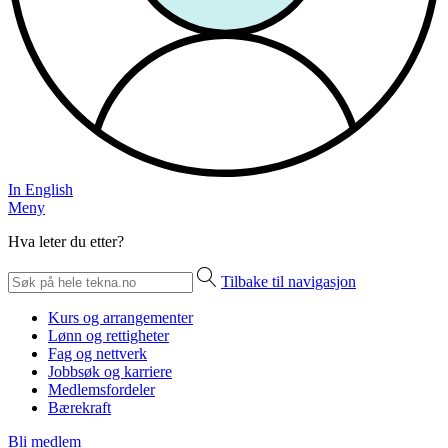
In English
Meny
Hva leter du etter?
Tilbake til navigasjon
Kurs og arrangementer
Lønn og rettigheter
Fag og nettverk
Jobbsøk og karriere
Medlemsfordeler
Bærekraft
Bli medlem