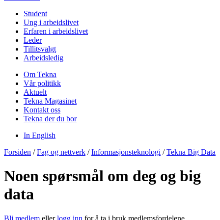
Student
Ung i arbeidslivet
Erfaren i arbeidslivet
Leder
Tillitsvalgt
Arbeidsledig
Om Tekna
Vår politikk
Aktuelt
Tekna Magasinet
Kontakt oss
Tekna der du bor
In English
Forsiden
/
Fag og nettverk
/
Informasjonsteknologi
/
Tekna Big Data
Noen spørsmål om deg og big
data
Bli medlem
eller
logg inn
for å ta i bruk medlemsfordelene