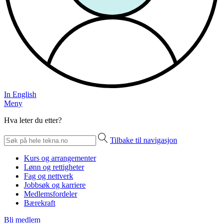
In English
Meny
Hva leter du etter?
Tilbake til navigasjon
Kurs og arrangementer
Lønn og rettigheter
Fag og nettverk
Jobbsøk og karriere
Medlemsfordeler
Bærekraft
Bli medlem