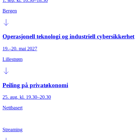
1. sep. kl. 16.30–18.30
Bergen
Operasjonell teknologi og industriell cybersikkerhet
19.–20. mai 2027
Lillestrøm
Peiling på privatøkonomi
25. aug. kl. 19.30–20.30
Nettbasert
Streaming