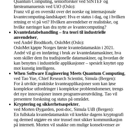
Quantum Computing, seniorforsker ved SINTEF og
førsteamanuensis ved UiO (Oslo):
Franz vil gi en oversikt over det norske og internasjonale
kvantecomputing-landskapet: Hva er status i dag, og i hvilken
retning er vi på vei? Hvilken anvendelser er realistiske, og
hvilke næringer kan dra nytte av kvantecomputing?
Kvantedatabehandling – fra teori til industrielle
anvendelser
,
ved André Brodtkorb, OsloMet (Oslo):
OsloMet kjøpte Norges første kvantedatamaskin i 2021.
André vil gi en innføring i bruk av kvantedatamaskiner, hva
som skiller dem fra tradisjonelle datamaskiner, og hvordan de
kan benyttes i industrielle applikasjoner – spesielt knyttet opp
mot kunstig intelligens.
When Software Engineering Meets Quantum Computing
,
ved Tao Yue, Chief Research Scientist, Simula (Bergen):
For å utvikle praktiske kvanteapplikasjoner som kan løse
komplekse utfordringer i komplekse problemdomener, trengs
det nye innovasjoner innen programvareutvikling. Tao vil
presentere forskning og status på området.
Kryptering og sikkerhetsaspekter
,
ved Morten Øygarden, post-doc, Simula UiB (Bergen):
En fullskala kvantedatamaskin vil knekke dagens kryptografi
og dermed utgjøre en stor trussel mot sikker kommunikasjon
på internett. Morten vil snakke om mulige konsekvenser av