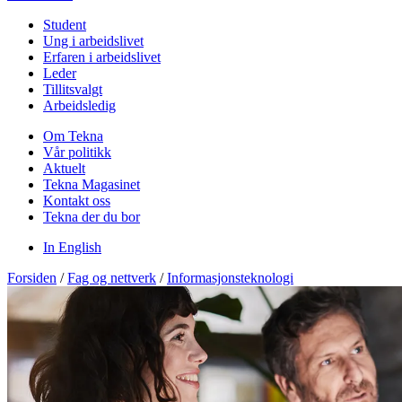
Student
Ung i arbeidslivet
Erfaren i arbeidslivet
Leder
Tillitsvalgt
Arbeidsledig
Om Tekna
Vår politikk
Aktuelt
Tekna Magasinet
Kontakt oss
Tekna der du bor
In English
Forsiden
/
Fag og nettverk
/
Informasjonsteknologi