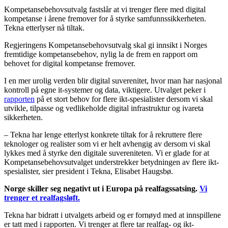
Kompetansebehovsutvalg fastslår at vi trenger flere med digital
kompetanse i årene fremover for å styrke samfunnssikkerheten.
Tekna etterlyser nå tiltak.
Regjeringens Kompetansebehovsutvalg skal gi innsikt i Norges
fremtidige kompetansebehov, nylig la de frem en rapport om
behovet for digital kompetanse fremover.
I en mer urolig verden blir digital suverenitet, hvor man har nasjonal
kontroll på egne it-systemer og data, viktigere. Utvalget peker i
rapporten
på et stort behov for flere ikt-spesialister dersom vi skal
utvikle, tilpasse og vedlikeholde digital infrastruktur og ivareta
sikkerheten.
– Tekna har lenge etterlyst konkrete tiltak for å rekruttere flere
teknologer og realister som vi er helt avhengig av dersom vi skal
lykkes med å styrke den digitale suvereniteten. Vi er glade for at
Kompetansebehovsutvalget understrekker betydningen av flere ikt-
spesialister, sier president i Tekna, Elisabet Haugsbø.
Norge skiller seg negativt ut i Europa på realfagssatsing.
Vi
trenger et realfagsløft.
Tekna har bidratt i utvalgets arbeid og er fornøyd med at innspillene
er tatt med i rapporten. Vi trenger at flere tar realfag- og ikt-