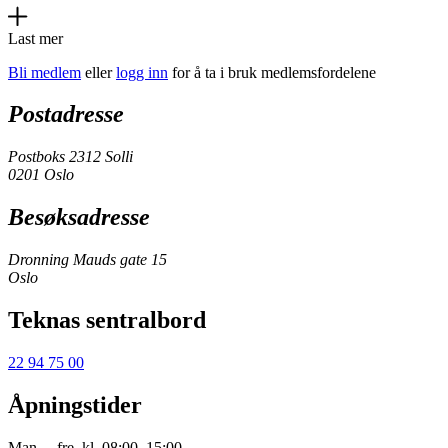
Last mer
Bli medlem
eller
logg inn
for å ta i bruk medlemsfordelene
Postadresse
Postboks 2312 Solli
0201 Oslo
Besøksadresse
Dronning Mauds gate 15
Oslo
Teknas sentralbord
22 94 75 00
Åpningstider
Man. – fre. kl. 08:00–15:00