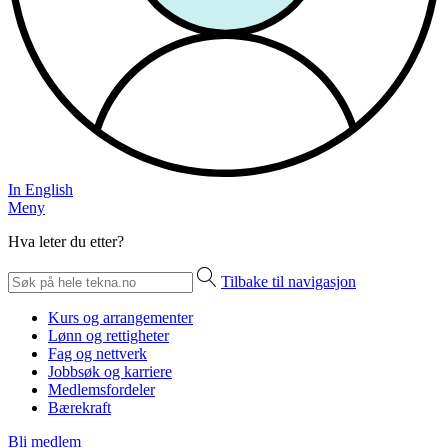
In English
Meny
Hva leter du etter?
Tilbake til navigasjon
Kurs og arrangementer
Lønn og rettigheter
Fag og nettverk
Jobbsøk og karriere
Medlemsfordeler
Bærekraft
Bli medlem