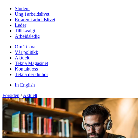
Student
Ung i arbeidslivet
Erfaren i arbeidslivet
Leder
Tillitsvalgt
Arbeidsledig
Om Tekna
Vår politikk
Aktuelt
Tekna Magasinet
Kontakt oss
Tekna der du bor
In English
Forsiden
/
Aktuelt