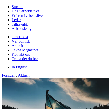
Student
Ung i arbeidslivet
Erfaren i arbeidslivet
Leder
Tillitsvalgt
Arbeidsledig
Om Tekna
Vår politikk
Aktuelt
Tekna Magasinet
Kontakt oss
Tekna der du bor
In English
Forsiden
/
Aktuelt