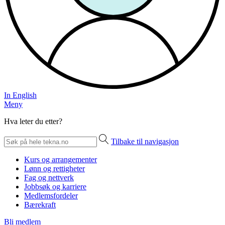
In English
Meny
Hva leter du etter?
Tilbake til navigasjon
Kurs og arrangementer
Lønn og rettigheter
Fag og nettverk
Jobbsøk og karriere
Medlemsfordeler
Bærekraft
Bli medlem