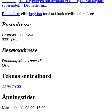
anbefalinger til regjeringen om hvordan vi kan styrke vår digitale
suverenitet. – Det haster m...
Bli medlem
eller
logg inn
for å ta i bruk medlemsfordelene
Postadresse
Postboks 2312 Solli
0201 Oslo
Besøksadresse
Dronning Mauds gate 15
Oslo
Teknas sentralbord
22 94 75 00
Åpningstider
Man. – fre. kl. 08:00–15:00