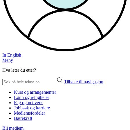
In English
Meny
Hva leter du etter?
Tilbake til navigasjon
Kurs og arrangementer
Lønn og rettigheter
Fag og nettverk
Jobbsøk og karriere
Medlemsfordeler
Bærekraft
Bli medlem