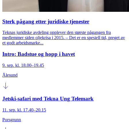
Sterk pågang etter juridiske tjenester
Teknas juridiske avdeling opplever den største pågangen fra
medlemmer siden oljekrisa i 2015. – Det er en spesiell tid, preget av
et godt arbeidsmarke...
Intro: Badstue og hopp i havet
9. sep. kl. 18.00–19.45
Ålesund
Jetski-safari med Tekna Ung Telemark
11. sep. kl. 17.40–20.15
Porsgrunn