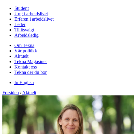
Student
Ung i arbeidslivet
Erfaren i arbeidslivet
Leder
Tillitsvalgt
Arbeidsledig
Om Tekna
Vår politikk
Aktuelt
Tekna Magasinet
Kontakt oss
Tekna der du bor
In English
Forsiden
/
Aktuelt