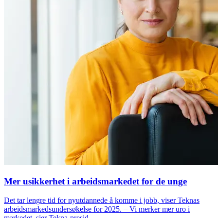
Mer usikkerhet i arbeidsmarkedet for de unge
Det tar lengre tid for nyutdannede å komme i jobb, viser Teknas
arbeidsmarkedsundersøkelse for 2025. – Vi merker mer uro i
markedet, sier Tekna-presid...