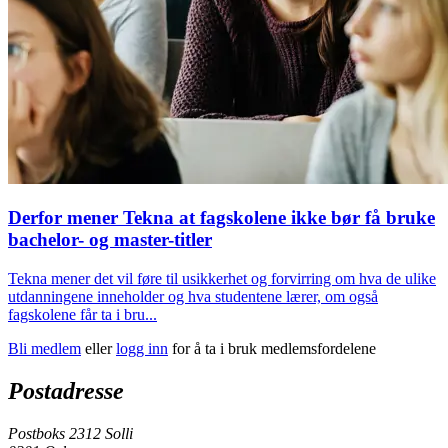
Derfor mener Tekna at fagskolene ikke bør få bruke
bachelor- og master-titler
Tekna mener det vil føre til usikkerhet og forvirring om hva de ulike
utdanningene inneholder og hva studentene lærer, om også
fagskolene får ta i bru...
Bli medlem
eller
logg inn
for å ta i bruk medlemsfordelene
Postadresse
Postboks 2312 Solli