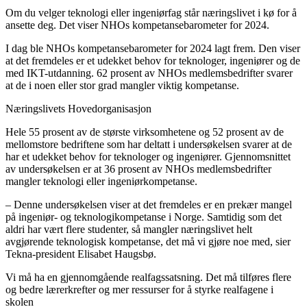
Om du velger teknologi eller ingeniørfag står næringslivet i kø for å
ansette deg. Det viser NHOs kompetansebarometer for 2024.
I dag ble NHOs kompetansebarometer for 2024 lagt frem. Den viser
at det fremdeles er et udekket behov for teknologer, ingeniører og de
med IKT-utdanning. 62 prosent av NHOs medlemsbedrifter svarer
at de i noen eller stor grad mangler viktig kompetanse.
Næringslivets Hovedorganisasjon
Hele 55 prosent av de største virksomhetene og 52 prosent av de
mellomstore bedriftene som har deltatt i undersøkelsen svarer at de
har et udekket behov for teknologer og ingeniører. Gjennomsnittet
av undersøkelsen er at 36 prosent av NHOs medlemsbedrifter
mangler teknologi eller ingeniørkompetanse.
– Denne undersøkelsen viser at det fremdeles er en prekær mangel
på ingeniør- og teknologikompetanse i Norge. Samtidig som det
aldri har vært flere studenter, så mangler næringslivet helt
avgjørende teknologisk kompetanse, det må vi gjøre noe med, sier
Tekna-president Elisabet Haugsbø.
Vi må ha en gjennomgående realfagssatsning. Det må tilføres flere
og bedre lærerkrefter og mer ressurser for å styrke realfagene i
skolen