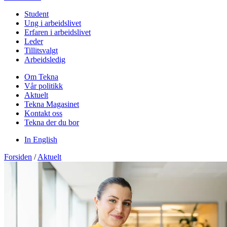
Student
Ung i arbeidslivet
Erfaren i arbeidslivet
Leder
Tillitsvalgt
Arbeidsledig
Om Tekna
Vår politikk
Aktuelt
Tekna Magasinet
Kontakt oss
Tekna der du bor
In English
Forsiden
/
Aktuelt