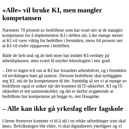
«Alle» vil bruke KI, men mangler
kompetansen
Nærmere 70 prosent av bedriftene som har svart sier at de mangler
kompetanse for å implementere KI i driften sin. Like mange mener
at KI vil være viktig for bedriften i fremtiden, mens 64 prosent sier
at KI vil endre oppgavene i bedriften.
Både de helt små og de helt store har innført KI-verktøy på
arbeidsplassen, men svært få unytter teknologien i stor grad.
– Det er ingen tvil om at KI har forandret arbeidslivet, og i fremtiden
vil utviklingen bare gå raskere. Dersom bedriftene skal nyttiggjøre
seg KI, må de ha kompetansen til det. Samtidig så ser vi at mange av
bedriftene også er usikre når det kommer til IT-sikkerhet. KI og IT-
sikkerhet er tett sammenkoblet, og det er derfor avgjørende at
bedriftene har kompetanse på begge to, sier Haugsbø.
– Alle kan ikke gå yrkesfag eller fagskole
I årene fremover kommer vi til å stå i en rekke utfordringer som skal
løses. Befolkningen blir eldre, vi skal digitaliseres ytterligere og vi