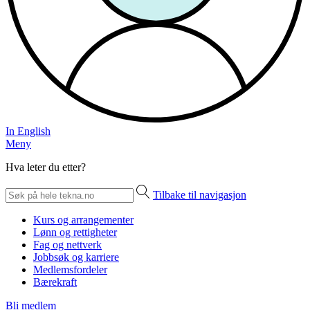
In English
Meny
Hva leter du etter?
Tilbake til navigasjon
Kurs og arrangementer
Lønn og rettigheter
Fag og nettverk
Jobbsøk og karriere
Medlemsfordeler
Bærekraft
Bli medlem