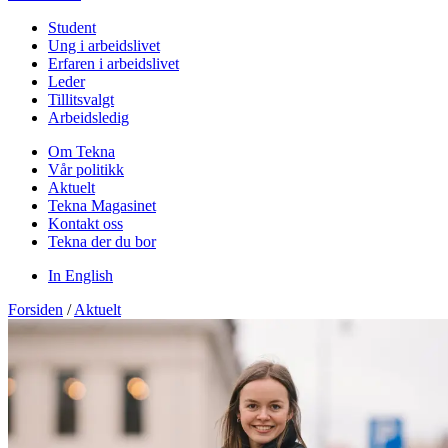
Student
Ung i arbeidslivet
Erfaren i arbeidslivet
Leder
Tillitsvalgt
Arbeidsledig
Om Tekna
Vår politikk
Aktuelt
Tekna Magasinet
Kontakt oss
Tekna der du bor
In English
Forsiden
/
Aktuelt