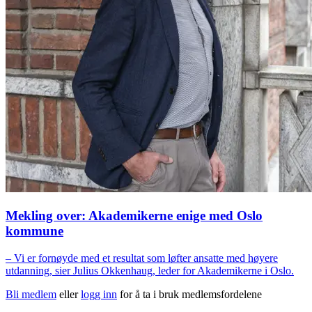
Mekling over: Akademikerne enige med Oslo
kommune
– Vi er fornøyde med et resultat som løfter ansatte med høyere
utdanning, sier Julius Okkenhaug, leder for Akademikerne i Oslo.
Bli medlem
eller
logg inn
for å ta i bruk medlemsfordelene