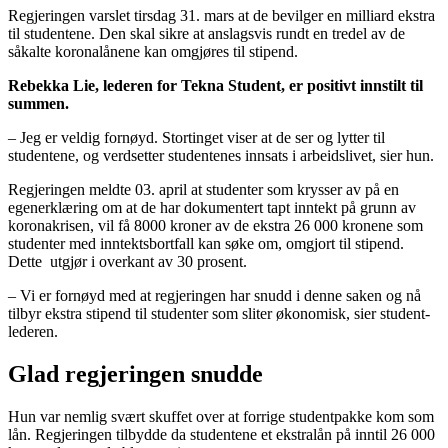
Regjeringen varslet tirsdag 31. mars at de bevilger en milliard ekstra
til studentene. Den skal sikre at anslagsvis rundt en tredel av de
såkalte koronalånene kan omgjøres til stipend.
Rebekka Lie, lederen for Tekna Student, er positivt innstilt til
summen.
– Jeg er veldig fornøyd. Stortinget viser at de ser og lytter til
studentene, og verdsetter studentenes innsats i arbeidslivet, sier hun.
Regjeringen meldte 03. april at studenter som krysser av på en
egenerklæring om at de har dokumentert tapt inntekt på grunn av
koronakrisen, vil få 8000 kroner av de ekstra 26 000 kronene som
studenter med inntektsbortfall kan søke om, omgjort til stipend.
Dette utgjør i overkant av 30 prosent.
– Vi er fornøyd med at regjeringen har snudd i denne saken og nå
tilbyr ekstra stipend til studenter som sliter økonomisk, sier student-
lederen.
Glad regjeringen snudde
Hun var nemlig svært skuffet over at forrige studentpakke kom som
lån. Regjeringen tilbydde da studentene et ekstralån på inntil 26 000