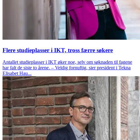
Flere studieplasser i IKT, tross færre søkere
Antallet studieplasser i IKT øker noe, selv om søknaden til fagene
har falt de siste to årene. – Veldig fornuftig, sier president i Tekna
Elisabet Hau...