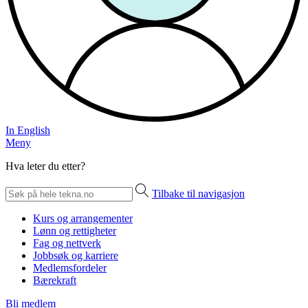
In English
Meny
Hva leter du etter?
Tilbake til navigasjon
Kurs og arrangementer
Lønn og rettigheter
Fag og nettverk
Jobbsøk og karriere
Medlemsfordeler
Bærekraft
Bli medlem