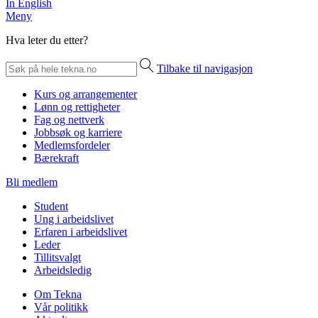
In English
Meny
Hva leter du etter?
Tilbake til navigasjon
Kurs og arrangementer
Lønn og rettigheter
Fag og nettverk
Jobbsøk og karriere
Medlemsfordeler
Bærekraft
Bli medlem
Student
Ung i arbeidslivet
Erfaren i arbeidslivet
Leder
Tillitsvalgt
Arbeidsledig
Om Tekna
Vår politikk