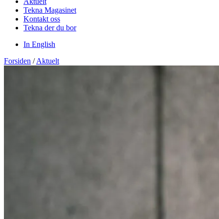
Aktuelt
Tekna Magasinet
Kontakt oss
Tekna der du bor
In English
Forsiden
/
Aktuelt