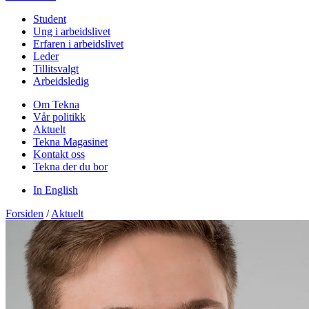
Student
Ung i arbeidslivet
Erfaren i arbeidslivet
Leder
Tillitsvalgt
Arbeidsledig
Om Tekna
Vår politikk
Aktuelt
Tekna Magasinet
Kontakt oss
Tekna der du bor
In English
Forsiden
/
Aktuelt