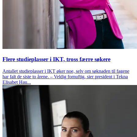
Flere studieplasser i IKT, tross færre søkere
Antallet studieplasser i IKT øker noe, selv om søknaden til fagene
har falt de siste to årene. – Veldig fornuftig, sier president i Tekna
Elisabet Hau...