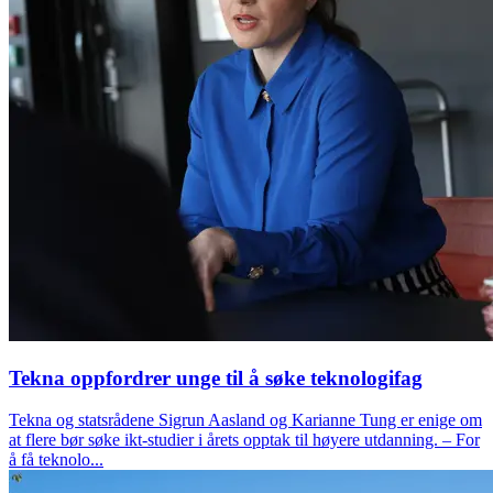
Tekna oppfordrer unge til å søke teknologifag
Tekna og statsrådene Sigrun Aasland og Karianne Tung er enige om
at flere bør søke ikt-studier i årets opptak til høyere utdanning. – For
å få teknolo...