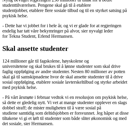
studenttilværelsen. Pengene skal gå til å etablere
studentjobber, etablere flere sosiale tilbud og til en styrket satsing på
psykisk helse.
- Dette har vi jobbet for i hele år, og vi er glade for at regjeringen
endelig har tatt våre bekymringer på alvor, sier nyvalgt leder
for Tekna Student, Erlend Hermansen.
Skal ansette studenter
124 millioner går til fagskolene, høyskolene og
universitetene og skal brukes til å lønne studenter som skal drive
faglig oppfølging av andre studenter. Nesten 80 millioner av potten
skal gå til samskipnadene hvor de skal ansette studenter til å drive
sosial oppfølging, etablere sosiale lavterskeltilbud og styrke arbeidet
med psykisk helse.
- På vårt årsmøte i februar vedtok vi en resolusjon om psykisk helse,
så dette er gledelig nytt. Vi vet at mange studenter opplever en slags
dobbel straff; de mister muligheten til å være sosial på
studiene samtidig som deltidsjobben er forsvunnet. Jeg håper at disse
tiltakene vi gi et løft til studenter som både sliter økonomisk og med
det sosiale, sier Hermansen.