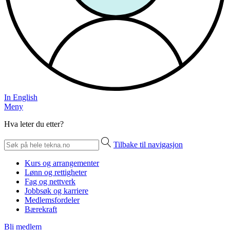
In English
Meny
Hva leter du etter?
Tilbake til navigasjon
Kurs og arrangementer
Lønn og rettigheter
Fag og nettverk
Jobbsøk og karriere
Medlemsfordeler
Bærekraft
Bli medlem