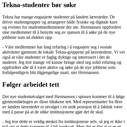
Tekna-studenter bør søke
Tekna har mange engasjerte studenter på landets læresteder. De
driver studentgrupper og arrangerer både fysiske og digitale kurs
og eventer for studentmedlemmene der ute. Hermansen oppfordrer
sine medlemmer til å benytte seg av sjansen til å søke på de nye
jobbene som nå dukker opp.
- Våre medlemmer har lang erfaring i å engasjere seg i sosiale
aktiviteter gjennom de lokale Tekna-gruppene på lærestedene. Vi vet
også at våre studenter er faglig dyktige og interessert i det de
studerer. Jeg tror mange vil kunne bringe med seg solid erfaring og
oppfordrer alle til å være aktive og søke på de nye jobbene som
forhåpentligvis blir tilgjengelige snart, sier Hermansen.
Følger arbeidet tett
Det nye studentutvalget med Hermansen i spissen kommer til å følge
gjennomføringen av disse tiltakene tett. Med representanter fra flere
av landets læresteder er utvalget i en unik posisjon til å faktisk være
med å passe på at de ulike institusjonene gjør det de skal.
- Jeg tror dette er veldig ønsket fra institusjonene selv, så jeg er ikke i
tvil om at dette kommer til å bli iverksatt. Men det er fint at vi er en