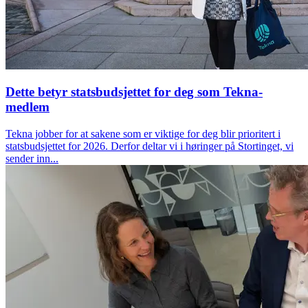
Dette betyr statsbudsjettet for deg som Tekna-
medlem
Tekna jobber for at sakene som er viktige for deg blir prioritert i
statsbudsjettet for 2026. Derfor deltar vi i høringer på Stortinget, vi
sender inn...