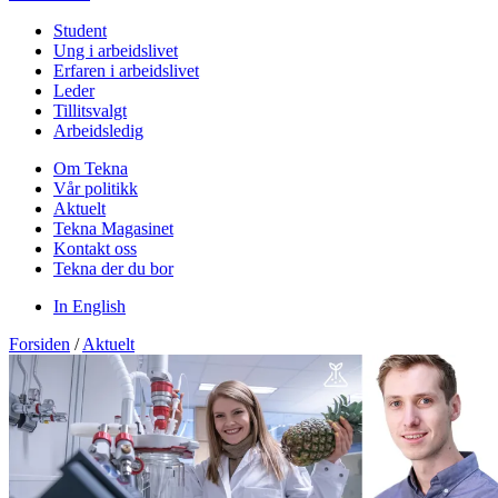
Student
Ung i arbeidslivet
Erfaren i arbeidslivet
Leder
Tillitsvalgt
Arbeidsledig
Om Tekna
Vår politikk
Aktuelt
Tekna Magasinet
Kontakt oss
Tekna der du bor
In English
Forsiden
/
Aktuelt