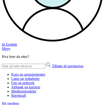
In English
Meny
Hva leter du etter?
Tilbake til navigasjon
Kurs og arrangementer
Lønn og rettigheter
Fag og nettverk
Jobbsøk og karriere
Medlemsfordeler
Bærekraft
Bli medlem