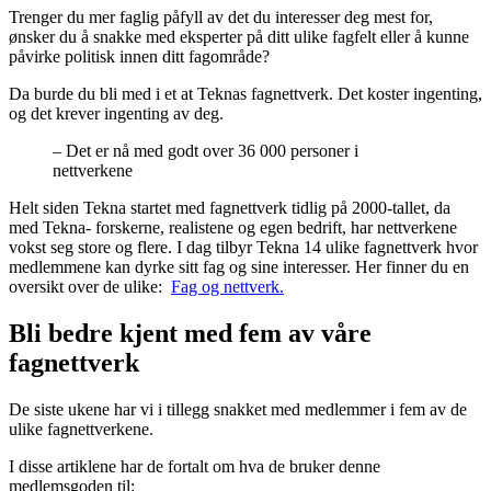
Trenger du mer faglig påfyll av det du interesser deg mest for,
ønsker du å snakke med eksperter på ditt ulike fagfelt eller å kunne
påvirke politisk innen ditt fagområde?
Da burde du bli med i et at Teknas fagnettverk. Det koster ingenting,
og det krever ingenting av deg.
– Det er nå med godt over 36 000 personer i
nettverkene
Helt siden Tekna startet med fagnettverk tidlig på 2000-tallet, da
med Tekna- forskerne, realistene og egen bedrift, har nettverkene
vokst seg store og flere. I dag tilbyr Tekna 14 ulike fagnettverk hvor
medlemmene kan dyrke sitt fag og sine interesser. Her finner du en
oversikt over de ulike:
Fag og nettverk.
Bli bedre kjent med fem av våre
fagnettverk
De siste ukene har vi i tillegg snakket med medlemmer i fem av de
ulike fagnettverkene.
I disse artiklene har de fortalt om hva de bruker denne
medlemsgoden til: