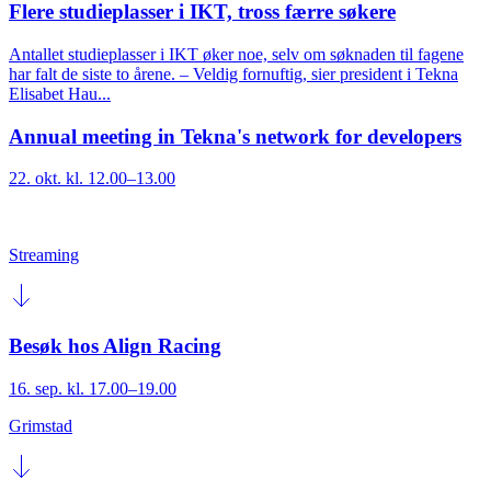
Flere studieplasser i IKT, tross færre søkere
Antallet studieplasser i IKT øker noe, selv om søknaden til fagene
har falt de siste to årene. – Veldig fornuftig, sier president i Tekna
Elisabet Hau...
Annual meeting in Tekna's network for developers
22. okt. kl. 12.00–13.00
Streaming
Besøk hos Align Racing
16. sep. kl. 17.00–19.00
Grimstad