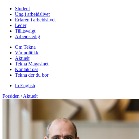
Student
Ung i arbeidslivet
Erfaren i arbeidslivet
Leder
Tillitsvalgt
Arbeidsledig
Om Tekna
Vår politikk
Aktuelt
Tekna Magasinet
Kontakt oss
Tekna der du bor
In English
Forsiden
/
Aktuelt