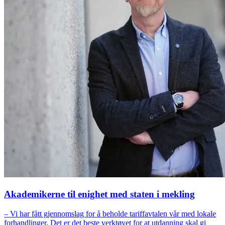
Akademikerne til enighet med staten i mekling
– Vi har fått gjennomslag for å beholde tariffavtalen vår med lokale
forhandlinger. Det er det beste verktøyet for at utdanning skal gi