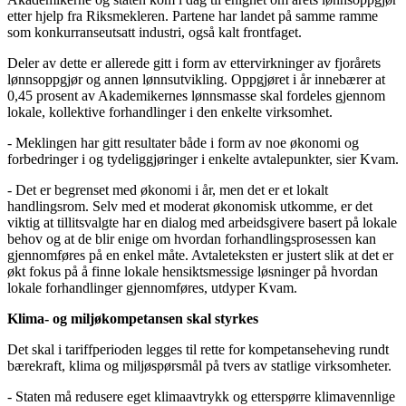
etter hjelp fra Riksmekleren. Partene har landet på samme ramme
som konkurranseutsatt industri, også kalt frontfaget.
Deler av dette er allerede gitt i form av ettervirkninger av fjorårets
lønnsoppgjør og annen lønnsutvikling. Oppgjøret i år innebærer at
0,45 prosent av Akademikernes lønnsmasse skal fordeles gjennom
lokale, kollektive forhandlinger i den enkelte virksomhet.
- Meklingen har gitt resultater både i form av noe økonomi og
forbedringer i og tydeliggjøringer i enkelte avtalepunkter, sier Kvam.
- Det er begrenset med økonomi i år, men det er et lokalt
handlingsrom. Selv med et moderat økonomisk utkomme, er det
viktig at tillitsvalgte har en dialog med arbeidsgivere basert på lokale
behov og at de blir enige om hvordan forhandlingsprosessen kan
gjennomføres på en enkel måte. Avtaleteksten er justert slik at det er
økt fokus på å finne lokale hensiktsmessige løsninger på hvordan
lokale forhandlinger gjennomføres, utdyper Kvam.
Klima- og miljøkompetansen skal styrkes
Det skal i tariffperioden legges til rette for kompetanseheving rundt
bærekraft, klima og miljøspørsmål på tvers av statlige virksomheter.
- Staten må redusere eget klimaavtrykk og etterspørre klimavennlige