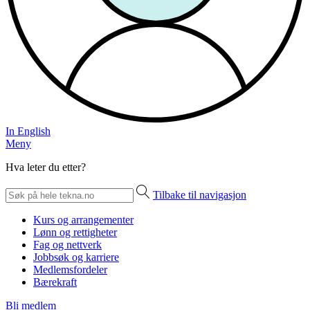
In English
Meny
Hva leter du etter?
Tilbake til navigasjon
Kurs og arrangementer
Lønn og rettigheter
Fag og nettverk
Jobbsøk og karriere
Medlemsfordeler
Bærekraft
Bli medlem