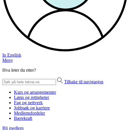
In English
Meny
Hva leter du etter?
Tilbake til navigasjon
Kurs og arrangementer
Lønn og rettigheter
Fag og nettverk
Jobbsøk og karriere
Medlemsfordeler
Bærekraft
Bli medlem