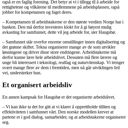
også er en faglig forening. Det betyr at vi i tillegg til å arbeide for
rettighetene og vilkårene til medlemmene på arbeidsplassen, også
jobber for kompetansen og faget deres.
– Kompetansen til arbeidstakerne er den største verdien Norge har i
banken. Den må derfor investeres klokt for å gi høyest mulig
avkasting for samfunnet, dette vil jeg arbeide for, sier Haugsbø.
– Samfunnet står overfor enorme omstillinger innen digitalisering og
det grønne skiftet. Tekna organiserer mange av de som utvikler
løsningene og driver disse store endringene. Arbeidstakerne må
derfor kunne lære hele arbeidslivet. Dessuten må flere lærere og
unge bli interessert i teknologi, realfag og naturvitenskap. Vi trenger
svært mange flere av dem i fremtiden, men nå går utviklingen feil
vei, understreker hun.
Et organisert arbeidsliv
En annen kampsak for Haugsbø er det organiserte arbeidslivet.
– Vi kan ikke ta det for gitt at vi klarer å opprettholde tilliten og
effektiviteten i samfunnet vårt. Den norske modellen krever at
partene er i god dialog, samarbeider, og at arbeidstakerne organiserer
seg.