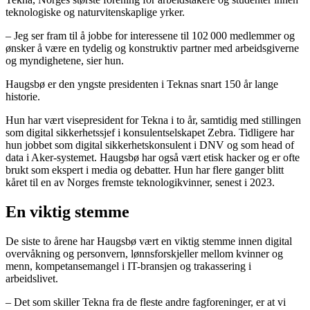
teknologiske og naturvitenskaplige yrker.
– Jeg ser fram til å jobbe for interessene til 102 000 medlemmer og
ønsker å være en tydelig og konstruktiv partner med arbeidsgiverne
og myndighetene, sier hun.
Haugsbø er den yngste presidenten i Teknas snart 150 år lange
historie.
Hun har vært visepresident for Tekna i to år, samtidig med stillingen
som digital sikkerhetssjef i konsulentselskapet Zebra. Tidligere har
hun jobbet som digital sikkerhetskonsulent i DNV og som head of
data i Aker-systemet. Haugsbø har også vært etisk hacker og er ofte
brukt som ekspert i media og debatter. Hun har flere ganger blitt
kåret til en av Norges fremste teknologikvinner, senest i 2023.
En viktig stemme
De siste to årene har Haugsbø vært en viktig stemme innen digital
overvåkning og personvern, lønnsforskjeller mellom kvinner og
menn, kompetansemangel i IT-bransjen og trakassering i
arbeidslivet.
– Det som skiller Tekna fra de fleste andre fagforeninger, er at vi