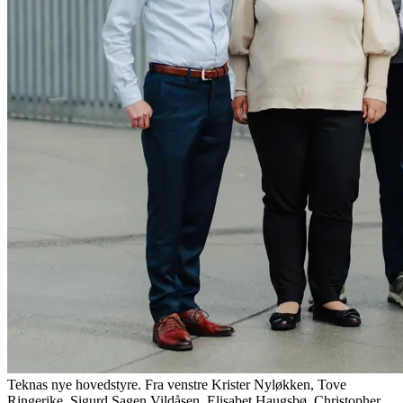
Teknas nye hovedstyre. Fra venstre Krister Nyløkken, Tove
Ringerike, Sigurd Sagen Vildåsen, Elisabet Haugsbø, Christopher