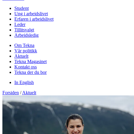
Student
Ung i arbeidslivet
Erfaren i arbeidslivet
Leder
Tillitsvalgt
Arbeidsledig
Om Tekna
Vår politikk
Aktuelt
Tekna Magasinet
Kontakt oss
Tekna der du bor
In English
Forsiden
/
Aktuelt