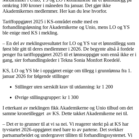
omkring 100 kroner i måneden fra januar. Det gjør ikke
Akademikernes medlemmer. Her kan du lese hvorfor.
Tariffoppgjøret 2025 i KS-området endte med en
forhandlingsløsning for Akademikerne og Unio, mens LO og YS
ble enige med KS i mekling.
– En del av meklingsresultatet for LO og YS var et lønnstillegg som
først blir gitt til deres medlemmer i 2026. De begynte altså å fordele
penger fra tariffoppgjøret 2025 til et lønnsoppgjør som ennå ikke er i
gang, sier forhandlingsleder i Tekna Sonia Monfort Roedelé.
KS, LO og YS ble i oppgjøret enige om tillegg i grunnlønna fra 1.
januar 2026 for følgende stillinger
Stillinger uten særskilt krav til utdanning: kr 1 200
Øvrige stillingsgrupper: kr 1 300
I etterkant av meklingen fikk Akademikerne og Unio tilbud om det
samme kronetillegget av KS. Dette takket Akademikerne nei til.
– Det er to grunner til at vi sa nei. Vi reagerer sterkt på at KS har
tyvstartet 2026-oppgjøret med bare to av partene. Det svekker
partsamarbeidet og undergraver tilliten til forhandlingssystemet. Vi