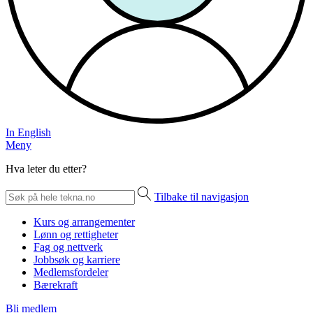
In English
Meny
Hva leter du etter?
Tilbake til navigasjon
Kurs og arrangementer
Lønn og rettigheter
Fag og nettverk
Jobbsøk og karriere
Medlemsfordeler
Bærekraft
Bli medlem