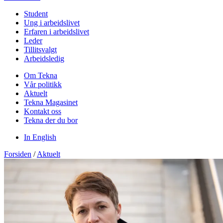
Student
Ung i arbeidslivet
Erfaren i arbeidslivet
Leder
Tillitsvalgt
Arbeidsledig
Om Tekna
Vår politikk
Aktuelt
Tekna Magasinet
Kontakt oss
Tekna der du bor
In English
Forsiden
/
Aktuelt