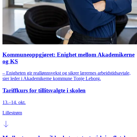
Kommuneoppgjøret: Enighet mellom Akademikerne
og KS
– Enigheten gir reallønnsvekst og sikrer lærernes arbeidstidsavtale,
sier leder i Akademikerne kommune Tonje Leborg.
Tariffkurs for tillitsvalgte i skolen
13.–14. okt.
Lillestrøm