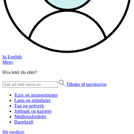
In English
Meny
Hva leter du etter?
Tilbake til navigasjon
Kurs og arrangementer
Lønn og rettigheter
Fag og nettverk
Jobbsøk og karriere
Medlemsfordeler
Bærekraft
Bli medlem