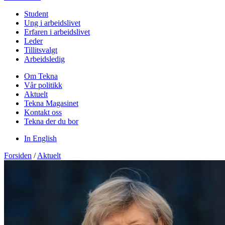
Student
Ung i arbeidslivet
Erfaren i arbeidslivet
Leder
Tillitsvalgt
Arbeidsledig
Om Tekna
Vår politikk
Aktuelt
Tekna Magasinet
Kontakt oss
Tekna der du bor
In English
Forsiden
/
Aktuelt