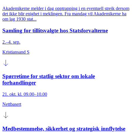
Akademikerne melder i dag opptrapping i en eventuell streik dersom
det ikke blir enighet i meklingen. Fra mandag vil Akademikerne ha
om lag 1930 stat...
Samling for tillitsvalgte hos Statsforvalterne
2.–4. sep.
Kristiansand S
Spørretime for statlig sektor om lokale
forhandlinger
21. okt. kl. 09.00–10.00
Nettbasert
Medbestemmelse, sikkerhet og strategisk innflytelse