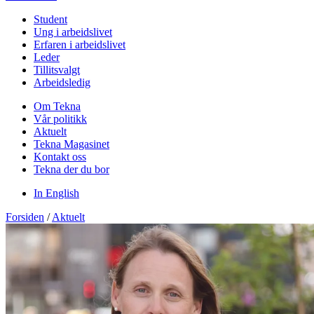
Student
Ung i arbeidslivet
Erfaren i arbeidslivet
Leder
Tillitsvalgt
Arbeidsledig
Om Tekna
Vår politikk
Aktuelt
Tekna Magasinet
Kontakt oss
Tekna der du bor
In English
Forsiden
/
Aktuelt