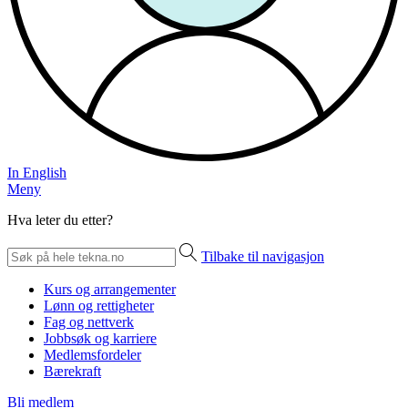
In English
Meny
Hva leter du etter?
Tilbake til navigasjon
Kurs og arrangementer
Lønn og rettigheter
Fag og nettverk
Jobbsøk og karriere
Medlemsfordeler
Bærekraft
Bli medlem