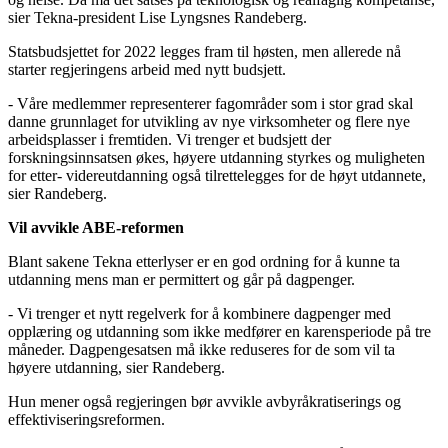
sier Tekna-president Lise Lyngsnes Randeberg.
Statsbudsjettet for 2022 legges fram til høsten, men allerede nå
starter regjeringens arbeid med nytt budsjett.
- Våre medlemmer representerer fagområder som i stor grad skal
danne grunnlaget for utvikling av nye virksomheter og flere nye
arbeidsplasser i fremtiden. Vi trenger et budsjett der
forskningsinnsatsen økes, høyere utdanning styrkes og muligheten
for etter- videreutdanning også tilrettelegges for de høyt utdannete,
sier Randeberg.
Vil avvikle ABE-reformen
Blant sakene Tekna etterlyser er en god ordning for å kunne ta
utdanning mens man er permittert og går på dagpenger.
- Vi trenger et nytt regelverk for å kombinere dagpenger med
opplæring og utdanning som ikke medfører en karensperiode på tre
måneder. Dagpengesatsen må ikke reduseres for de som vil ta
høyere utdanning, sier Randeberg.
Hun mener også regjeringen bør avvikle avbyråkratiserings og
effektiviseringsreformen.