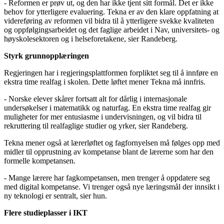
- Reformen er prøv ut, og den har ikke tjent sitt formål. Det er ikke
behov for ytterligere evaluering. Tekna er av den klare oppfatning at
videreføring av reformen vil bidra til å ytterligere svekke kvaliteten
og oppfølgingsarbeidet og det faglige arbeidet i Nav, universitets- og
høyskolesektoren og i helseforetakene, sier Randeberg.
Styrk grunnopplæringen
Regjeringen har i regjeringsplattformen forpliktet seg til å innføre en
ekstra time realfag i skolen. Dette løftet mener Tekna må innfris.
­- Norske elever skårer fortsatt alt for dårlig i internasjonale
undersøkelser i matematikk og naturfag. En ekstra time realfag gir
muligheter for mer entusiasme i undervisningen, og vil bidra til
rekruttering til realfaglige studier og yrker, sier Randeberg.
Tekna mener også at lærerløftet og fagfornyelsen må følges opp med
midler til opprustning av kompetanse blant de lærerne som har den
formelle kompetansen.
- Mange lærere har fagkompetansen, men trenger å oppdatere seg
med digital kompetanse. Vi trenger også nye læringsmål der innsikt i
ny teknologi er sentralt, sier hun.
Flere studieplasser i IKT