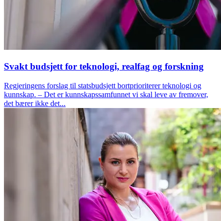
Svakt budsjett for teknologi, realfag og forskning
Regjeringens forslag til statsbudsjett bortprioriterer teknologi og
kunnskap. – Det er kunnskapssamfunnet vi skal leve av fremover,
det bærer ikke det...