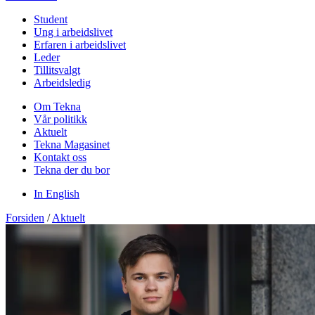
Student
Ung i arbeidslivet
Erfaren i arbeidslivet
Leder
Tillitsvalgt
Arbeidsledig
Om Tekna
Vår politikk
Aktuelt
Tekna Magasinet
Kontakt oss
Tekna der du bor
In English
Forsiden
/
Aktuelt