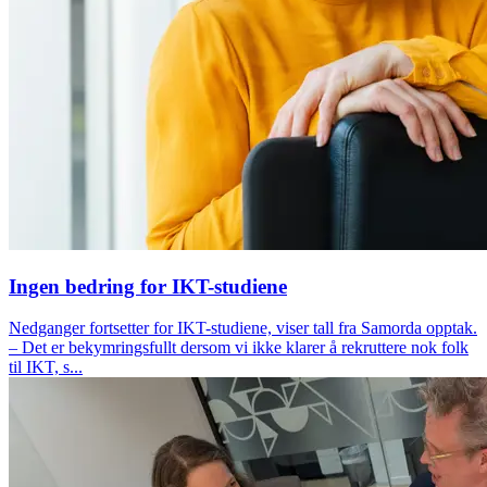
Ingen bedring for IKT-studiene
Nedganger fortsetter for IKT-studiene, viser tall fra Samorda opptak.
– Det er bekymringsfullt dersom vi ikke klarer å rekruttere nok folk
til IKT, s...