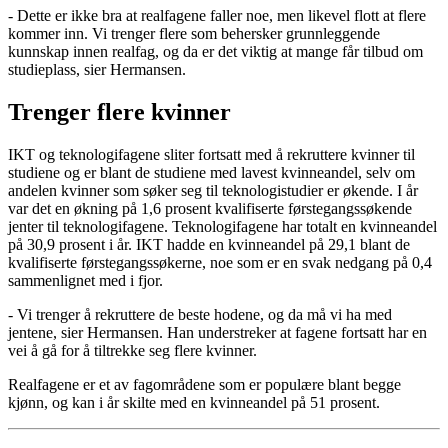
- Dette er ikke bra at realfagene faller noe, men likevel flott at flere
kommer inn. Vi trenger flere som behersker grunnleggende
kunnskap innen realfag, og da er det viktig at mange får tilbud om
studieplass, sier Hermansen.
Trenger flere kvinner
IKT og teknologifagene sliter fortsatt med å rekruttere kvinner til
studiene og er blant de studiene med lavest kvinneandel, selv om
andelen kvinner som søker seg til teknologistudier er økende. I år
var det en økning på 1,6 prosent kvalifiserte førstegangssøkende
jenter til teknologifagene. Teknologifagene har totalt en kvinneandel
på 30,9 prosent i år. IKT hadde en kvinneandel på 29,1 blant de
kvalifiserte førstegangssøkerne, noe som er en svak nedgang på 0,4
sammenlignet med i fjor.
- Vi trenger å rekruttere de beste hodene, og da må vi ha med
jentene, sier Hermansen. Han understreker at fagene fortsatt har en
vei å gå for å tiltrekke seg flere kvinner.
Realfagene er et av fagområdene som er populære blant begge
kjønn, og kan i år skilte med en kvinneandel på 51 prosent.