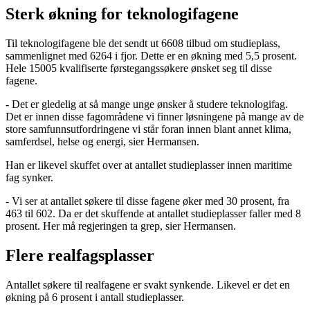
Sterk økning for teknologifagene
Til teknologifagene ble det sendt ut 6608 tilbud om studieplass,
sammenlignet med 6264 i fjor. Dette er en økning med 5,5 prosent.
Hele 15005 kvalifiserte førstegangssøkere ønsket seg til disse
fagene.
- Det er gledelig at så mange unge ønsker å studere teknologifag.
Det er innen disse fagområdene vi finner løsningene på mange av de
store samfunnsutfordringene vi står foran innen blant annet klima,
samferdsel, helse og energi, sier Hermansen.
Han er likevel skuffet over at antallet studieplasser innen maritime
fag synker.
- Vi ser at antallet søkere til disse fagene øker med 30 prosent, fra
463 til 602. Da er det skuffende at antallet studieplasser faller med 8
prosent. Her må regjeringen ta grep, sier Hermansen.
Flere realfagsplasser
Antallet søkere til realfagene er svakt synkende. Likevel er det en
økning på 6 prosent i antall studieplasser.