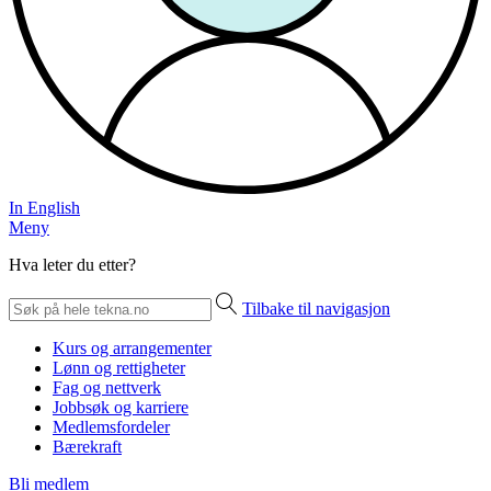
In English
Meny
Hva leter du etter?
Tilbake til navigasjon
Kurs og arrangementer
Lønn og rettigheter
Fag og nettverk
Jobbsøk og karriere
Medlemsfordeler
Bærekraft
Bli medlem