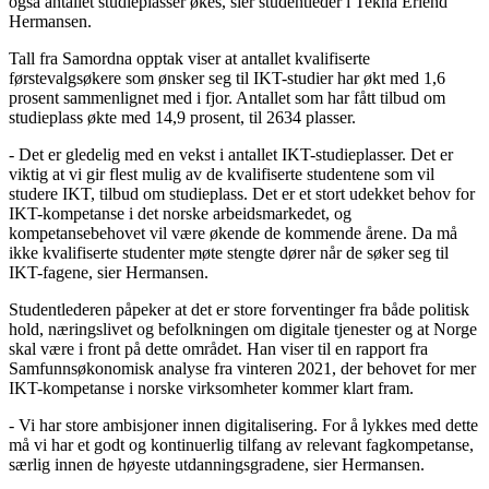
også antallet studieplasser økes, sier studentleder i Tekna Erlend
Hermansen.
Tall fra Samordna opptak viser at antallet kvalifiserte
førstevalgsøkere som ønsker seg til IKT-studier har økt med 1,6
prosent sammenlignet med i fjor. Antallet som har fått tilbud om
studieplass økte med 14,9 prosent, til 2634 plasser.
- Det er gledelig med en vekst i antallet IKT-studieplasser. Det er
viktig at vi gir flest mulig av de kvalifiserte studentene som vil
studere IKT, tilbud om studieplass. Det er et stort udekket behov for
IKT-kompetanse i det norske arbeidsmarkedet, og
kompetansebehovet vil være økende de kommende årene. Da må
ikke kvalifiserte studenter møte stengte dører når de søker seg til
IKT-fagene, sier Hermansen.
Studentlederen påpeker at det er store forventinger fra både politisk
hold, næringslivet og befolkningen om digitale tjenester og at Norge
skal være i front på dette området. Han viser til en rapport fra
Samfunnsøkonomisk analyse fra vinteren 2021, der behovet for mer
IKT-kompetanse i norske virksomheter kommer klart fram.
- Vi har store ambisjoner innen digitalisering. For å lykkes med dette
må vi har et godt og kontinuerlig tilfang av relevant fagkompetanse,
særlig innen de høyeste utdanningsgradene, sier Hermansen.