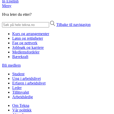
In English
Meny
Hva leter du etter?
Tilbake til navigasjon
Kurs og arrangementer
Lønn og rettigheter
Fag og nettverk
Jobbsøk og karriere
Medlemsfordeler
Bærekraft
Bli medlem
Student
Ung i arbeidslivet
Erfaren i arbeidslivet
Leder
Tillitsvalgt
Arbeidsledig
Om Tekna
Vår politikk