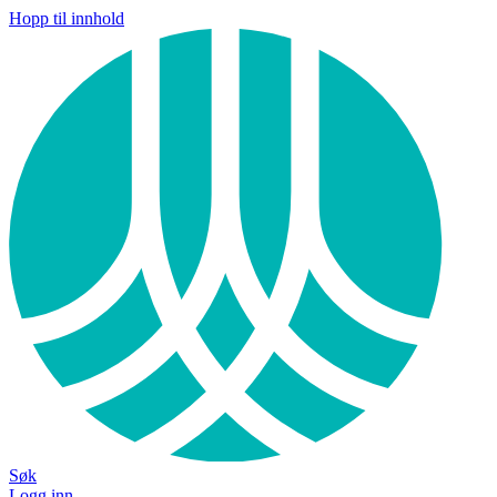
Hopp til innhold
Søk
Logg inn