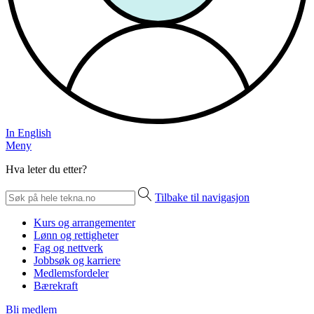
In English
Meny
Hva leter du etter?
Tilbake til navigasjon
Kurs og arrangementer
Lønn og rettigheter
Fag og nettverk
Jobbsøk og karriere
Medlemsfordeler
Bærekraft
Bli medlem