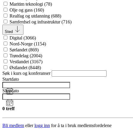
Maritim teknologi
(
78
)
Olje og gass
(
160
)
Realfag og utdanning
(
688
)
Samferdsel og infrastruktur
(
716
)
Sted
Digital
(
3066
)
Nord-Norge
(
1154
)
Sørlandet
(
869
)
Trøndelag
(
2004
)
Vestlandet
(
3167
)
Østlandet
(
8448
)
Søk i kurs og konferanser
Startdato
Sluttdato
1946
treff