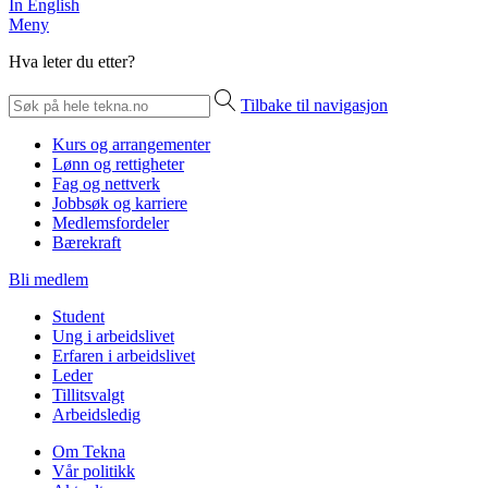
In English
Meny
Hva leter du etter?
Tilbake til navigasjon
Kurs og arrangementer
Lønn og rettigheter
Fag og nettverk
Jobbsøk og karriere
Medlemsfordeler
Bærekraft
Bli medlem
Student
Ung i arbeidslivet
Erfaren i arbeidslivet
Leder
Tillitsvalgt
Arbeidsledig
Om Tekna
Vår politikk