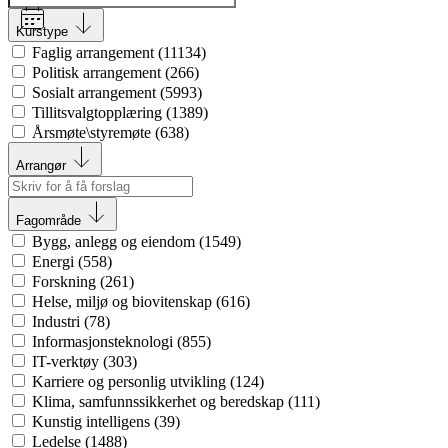
Kurstype
Faglig arrangement
(
11134
)
Politisk arrangement
(
266
)
Sosialt arrangement
(
5993
)
Tillitsvalgtopplæring
(
1389
)
Årsmøte\styremøte
(
638
)
Arrangør
Fagområde
Bygg, anlegg og eiendom
(
1549
)
Energi
(
558
)
Forskning
(
261
)
Helse, miljø og biovitenskap
(
616
)
Industri
(
78
)
Informasjonsteknologi
(
855
)
IT-verktøy
(
303
)
Karriere og personlig utvikling
(
124
)
Klima, samfunnssikkerhet og beredskap
(
111
)
Kunstig intelligens
(
39
)
Ledelse
(
1488
)