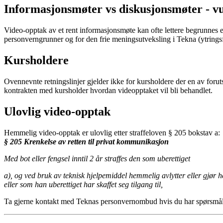
Informasjonsmøter vs diskusjonsmøter - v
Video-opptak av et rent informasjonsmøte kan ofte lettere begrunnes 
personverngrunner og for den frie meningsutveksling i Tekna (ytringsf
Kursholdere
Ovennevnte retningslinjer gjelder ikke for kursholdere der en av forut
kontrakten med kursholder hvordan videopptaket vil bli behandlet.
Ulovlig video-opptak
Hemmelig video-opptak er ulovlig etter straffeloven § 205 bokstav a:
§ 205 Krenkelse av retten til privat kommunikasjon
Med bot eller fengsel inntil 2 år straffes den som uberettiget
a), og ved bruk av teknisk hjelpemiddel hemmelig avlytter eller gjør
eller som han uberettiget har skaffet seg tilgang til,
Ta gjerne kontakt med Teknas personvernombud hvis du har spørsmål