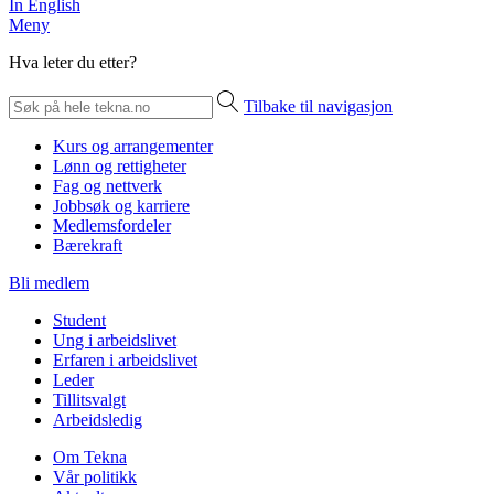
In English
Meny
Hva leter du etter?
Tilbake til navigasjon
Kurs og arrangementer
Lønn og rettigheter
Fag og nettverk
Jobbsøk og karriere
Medlemsfordeler
Bærekraft
Bli medlem
Student
Ung i arbeidslivet
Erfaren i arbeidslivet
Leder
Tillitsvalgt
Arbeidsledig
Om Tekna
Vår politikk