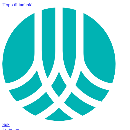
Hopp til innhold
Søk
Logg inn