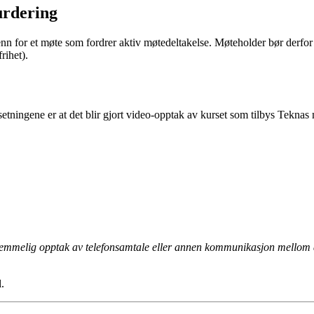
urdering
enn for et møte som fordrer aktiv møtedeltakelse. Møteholder bør derfo
rihet).
setningene er at det blir gjort video-opptak av kurset som tilbys Teknas
 hemmelig opptak av telefonsamtale eller annen kommunikasjon mellom and
.