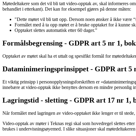
Møtedeltakere som det vil bli tatt video-opptak av, skal informeres o
behandlet i etterkant). Det kan for eksempel gjøres på denne måten:
"Dette møtet vil bli tatt opp. Dersom noen ønsker å ikke være 
Formålet med å ta opp møtet er å bruke opptaket for å kunne skri
Opptaket slettes automatisk etter 60 dager.”
Formålsbegrensing - GDPR art 5 nr 1, bok
Opptaket av møtet skal ha et uttalt og spesifikt formål for møtedeltaker
Dataminimeringsprinsippet - GDPR art 5 n
Et viktig prinsipp i personopplysningsforskriften er «dataminimeringsp
innebære at video-opptak ikke benyttes dersom en mindre personlig in
Lagringstid - sletting - GDPR art 17 nr 1, 
Når formålet med lagringen av video-opptaket ikke lenger er til stede, f.
Video-opptak av møter i Teknas regi skal som hovedregel slettes etter 
brukes i undervisningsøyemed. I slike situasjoner skal møtedeltakeren 