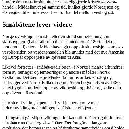
hundre år at muslimske pirater vanskeliggjorde kristen øst-vest-
handel i Middelhavet på samme tid, hvilket gjorde Nordsjøen og
Østersjøen til en interessant vei for handel mellom vest og øst.
Småbåtene lever videre
Norge og vikingene mister etter en stund sin betydning som
skipsbyggere (i alle fall frem til seilskutetiden på 1800-tallet og
moderne tid) etter at Middelhavet gjenopptok sin posisjon som øst-
vest-korridor, og verdenshandelen ble utvidet med det nye Amerika
og Europas oppdagelse av sjøveien til Asia.
Likevel fortsetter «småbåt-tradisjonen» i Norge i mange århundrer i
form av færinger og fembøringer og andre småbåter i norsk
kystkultur. Det sier Terje Planke, kulturhistoriker, etnolog og
båtbygger ved Norsk Folkemuseum. Siden begynnelsen av 1980-
tallet bygde han flere kopier av vikingskip og -båter og seilte dem
opp elvene i Russland.
Han sier at vikingskipene, slik vi kjenner dem, var en
videreutvikling av de tidligere småbåtene vi kjenner.
– Langsomt går skipsutviklingen fra kano til robåter, og derfra over
til robåter med seil og så seilbåter. Det foregår en langsom
evolusjon, der båtbyggerne og båtbrukerne samarbeider om å holde