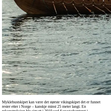
Myklebustskipet kan være det største vikingskipet det er funnet
rester etter i Norge – kanskje minst 25 meter langt. En
rekonstruksjon ble sjøsatt i 2019 ved Sagastadsenteret i