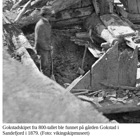
Gokstadskipet fra 800-tallet ble funnet på gården Gokstad i
Sandefjord i 1879. (Foto: vikingskipmuseet)