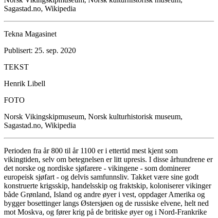
Sagastad.no, Wikipedia
Tekna Magasinet
Publisert: 25. sep. 2020
TEKST
Henrik Libell
FOTO
Norsk Vikingskipmuseum, Norsk kulturhistorisk museum,
Sagastad.no, Wikipedia
Perioden fra år 800 til år 1100 er i ettertid mest kjent som
vikingtiden, selv om betegnelsen er litt upresis. I disse århundrene er
det norske og nordiske sjøfarere - vikingene - som dominerer
europeisk sjøfart - og delvis samfunnsliv. Takket være sine godt
konstruerte krigsskip, handelsskip og fraktskip, koloniserer vikinger
både Grønland, Island og andre øyer i vest, oppdager Amerika og
bygger bosettinger langs Østersjøen og de russiske elvene, helt ned
mot Moskva, og fører krig på de britiske øyer og i Nord-Frankrike