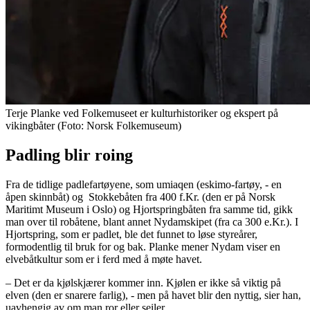
Terje Planke ved Folkemuseet er kulturhistoriker og ekspert på
vikingbåter (Foto: Norsk Folkemuseum)
Padling blir roing
Fra de tidlige padlefartøyene, som umiaqen (eskimo-fartøy, - en
åpen skinnbåt) og Stokkebåten fra 400 f.Kr. (den er på Norsk
Maritimt Museum i Oslo) og Hjortspringbåten fra samme tid, gikk
man over til robåtene, blant annet Nydamskipet (fra ca 300 e.Kr.). I
Hjortspring, som er padlet, ble det funnet to løse styreårer,
formodentlig til bruk for og bak. Planke mener Nydam viser en
elvebåtkultur som er i ferd med å møte havet.
– Det er da kjølskjærer kommer inn. Kjølen er ikke så viktig på
elven (den er snarere farlig), - men på havet blir den nyttig, sier han,
uavhengig av om man ror eller seiler.