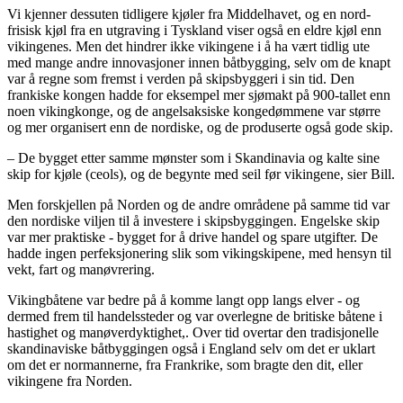
Vi kjenner dessuten tidligere kjøler fra Middelhavet, og en nord-
frisisk kjøl fra en utgraving i Tyskland viser også en eldre kjøl enn
vikingenes. Men det hindrer ikke vikingene i å ha vært tidlig ute
med mange andre innovasjoner innen båtbygging, selv om de knapt
var å regne som fremst i verden på skipsbyggeri i sin tid. Den
frankiske kongen hadde for eksempel mer sjømakt på 900-tallet enn
noen vikingkonge, og de angelsaksiske kongedømmene var større
og mer organisert enn de nordiske, og de produserte også gode skip.
– De bygget etter samme mønster som i Skandinavia og kalte sine
skip for kjøle (ceols), og de begynte med seil før vikingene, sier Bill.
Men forskjellen på Norden og de andre områdene på samme tid var
den nordiske viljen til å investere i skipsbyggingen. Engelske skip
var mer praktiske - bygget for å drive handel og spare utgifter. De
hadde ingen perfeksjonering slik som vikingskipene, med hensyn til
vekt, fart og manøvrering.
Vikingbåtene var bedre på å komme langt opp langs elver - og
dermed frem til handelssteder og var overlegne de britiske båtene i
hastighet og manøverdyktighet,. Over tid overtar den tradisjonelle
skandinaviske båtbyggingen også i England selv om det er uklart
om det er normannerne, fra Frankrike, som bragte den dit, eller
vikingene fra Norden.