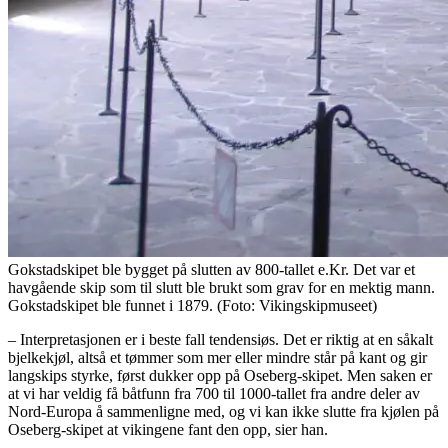
Gokstadskipet ble bygget på slutten av 800-tallet e.Kr. Det var et
havgående skip som til slutt ble brukt som grav for en mektig mann.
Gokstadskipet ble funnet i 1879. (Foto: Vikingskipmuseet)
– Interpretasjonen er i beste fall tendensiøs. Det er riktig at en såkalt
bjelkekjøl, altså et tømmer som mer eller mindre står på kant og gir
langskips styrke, først dukker opp på Oseberg-skipet. Men saken er
at vi har veldig få båtfunn fra 700 til 1000-tallet fra andre deler av
Nord-Europa å sammenligne med, og vi kan ikke slutte fra kjølen på
Oseberg-skipet at vikingene fant den opp, sier han.