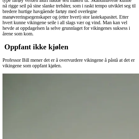
type fartøy verden aldri hadde sett maken til. Skandinavene kunne
nå rigge seil på sine slanke trebåter, som i raskt tempo utviklet seg til
bredere hurtige havgående fartøy med overlegne
manøvreringsegenskaper og (etter hvert) stor lastekapasitet. Etter
hvert kunne vikingene seile i all slags vær og vind. Man kan vel
hevde at oppdagelsen la selve grunnlaget for vikingenes suksess i
årene som kom.
Oppfant ikke kjølen
Professor Bill mener det er å overvurdere vikingene å påstå at det er
vikingene som oppfant kjølen.