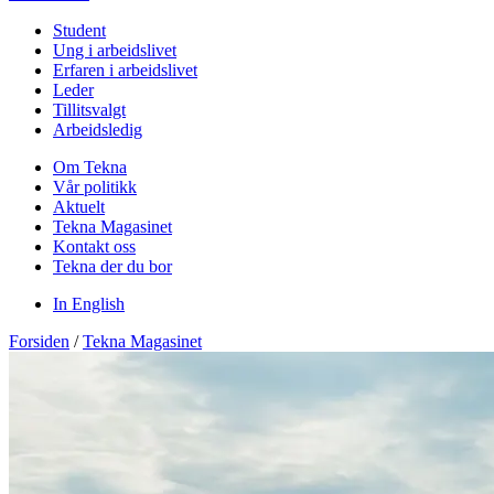
Student
Ung i arbeidslivet
Erfaren i arbeidslivet
Leder
Tillitsvalgt
Arbeidsledig
Om Tekna
Vår politikk
Aktuelt
Tekna Magasinet
Kontakt oss
Tekna der du bor
In English
Forsiden
/
Tekna Magasinet