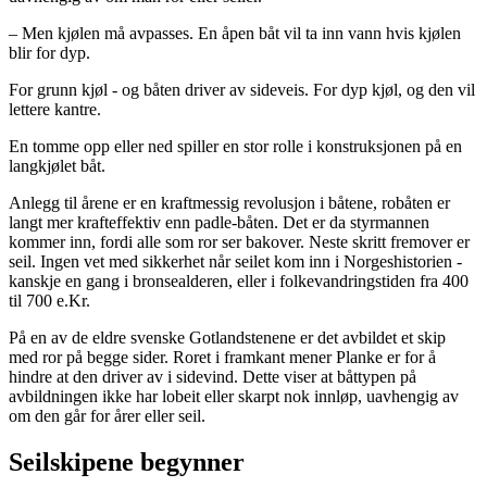
– Men kjølen må avpasses. En åpen båt vil ta inn vann hvis kjølen
blir for dyp.
For grunn kjøl - og båten driver av sideveis. For dyp kjøl, og den vil
lettere kantre.
En tomme opp eller ned spiller en stor rolle i konstruksjonen på en
langkjølet båt.
Anlegg til årene er en kraftmessig revolusjon i båtene, robåten er
langt mer krafteffektiv enn padle-båten. Det er da styrmannen
kommer inn, fordi alle som ror ser bakover. Neste skritt fremover er
seil. Ingen vet med sikkerhet når seilet kom inn i Norgeshistorien -
kanskje en gang i bronsealderen, eller i folkevandringstiden fra 400
til 700 e.Kr.
På en av de eldre svenske Gotlandstenene er det avbildet et skip
med ror på begge sider. Roret i framkant mener Planke er for å
hindre at den driver av i sidevind. Dette viser at båttypen på
avbildningen ikke har lobeit eller skarpt nok innløp, uavhengig av
om den går for årer eller seil.
Seilskipene begynner