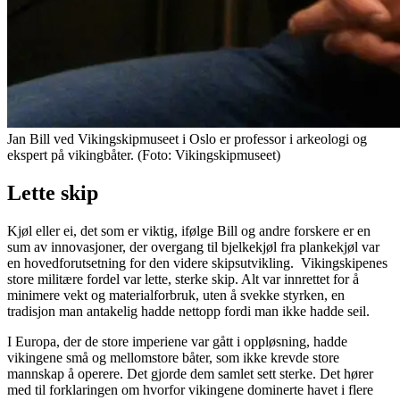
Jan Bill ved Vikingskipmuseet i Oslo er professor i arkeologi og
ekspert på vikingbåter. (Foto: Vikingskipmuseet)
Lette skip
Kjøl eller ei, det som er viktig, ifølge Bill og andre forskere er en
sum av innovasjoner, der overgang til bjelkekjøl fra plankekjøl var
en hovedforutsetning for den videre skipsutvikling. Vikingskipenes
store militære fordel var lette, sterke skip. Alt var innrettet for å
minimere vekt og materialforbruk, uten å svekke styrken, en
tradisjon man antakelig hadde nettopp fordi man ikke hadde seil.
I Europa, der de store imperiene var gått i oppløsning, hadde
vikingene små og mellomstore båter, som ikke krevde store
mannskap å operere. Det gjorde dem samlet sett sterke. Det hører
med til forklaringen om hvorfor vikingene dominerte havet i flere