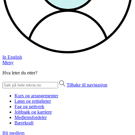
In English
Meny
Hva leter du etter?
Tilbake til navigasjon
Kurs og arrangementer
Lønn og rettigheter
Fag og nettverk
Jobbsøk og karriere
Medlemsfordeler
Bærekraft
Bli medlem