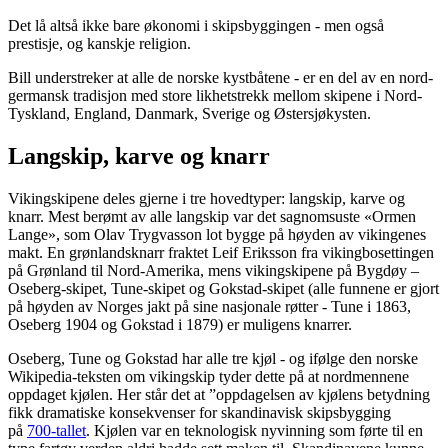
Det lå altså ikke bare økonomi i skipsbyggingen - men også
prestisje, og kanskje religion.
Bill understreker at alle de norske kystbåtene - er en del av en nord-
germansk tradisjon med store likhetstrekk mellom skipene i Nord-
Tyskland, England, Danmark, Sverige og Østersjøkysten.
Langskip, karve og knarr
Vikingskipene deles gjerne i tre hovedtyper: langskip, karve og
knarr. Mest berømt av alle langskip var det sagnomsuste «Ormen
Lange», som Olav Trygvasson lot bygge på høyden av vikingenes
makt. En grønlandsknarr fraktet Leif Eriksson fra vikingbosettingen
på Grønland til Nord-Amerika, mens vikingskipene på Bygdøy –
Oseberg-skipet, Tune-skipet og Gokstad-skipet (alle funnene er gjort
på høyden av Norges jakt på sine nasjonale røtter - Tune i 1863,
Oseberg 1904 og Gokstad i 1879) er muligens knarrer.
Oseberg, Tune og Gokstad har alle tre kjøl - og ifølge den norske
Wikipedia-teksten om vikingskip tyder dette på at nordmennene
oppdaget kjølen. Her står det at ”oppdagelsen av kjølens betydning
fikk dramatiske konsekvenser for skandinavisk skipsbygging
på
700-tallet
. Kjølen var en teknologisk nyvinning som førte til en