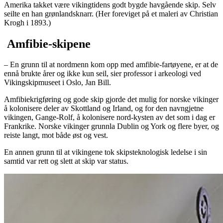
Amerika takket være vikingtidens godt bygde havgående skip. Selv
seilte en han grønlandsknarr. (Her foreviget på et maleri av Christian
Krogh i 1893.)
Amfibie-skipene
– En grunn til at nordmenn kom opp med amfibie-fartøyene, er at de
ennå brukte årer og ikke kun seil, sier professor i arkeologi ved
Vikingskipmuseet i Oslo, Jan Bill.
Amfibiekrigføring og gode skip gjorde det mulig for norske vikinger
å kolonisere deler av Skottland og Irland, og for den navngjetne
vikingen, Gange-Rolf, å kolonisere nord-kysten av det som i dag er
Frankrike. Norske vikinger grunnla Dublin og York og flere byer, og
reiste langt, mot både øst og vest.
En annen grunn til at vikingene tok skipsteknologisk ledelse i sin
samtid var rett og slett at skip var status.