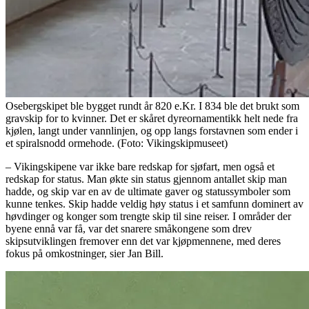
Osebergskipet ble bygget rundt år 820 e.Kr. I 834 ble det brukt som
gravskip for to kvinner. Det er skåret dyreornamentikk helt nede fra
kjølen, langt under vannlinjen, og opp langs forstavnen som ender i
et spiralsnodd ormehode. (Foto: Vikingskipmuseet)
– Vikingskipene var ikke bare redskap for sjøfart, men også et
redskap for status. Man økte sin status gjennom antallet skip man
hadde, og skip var en av de ultimate gaver og statussymboler som
kunne tenkes. Skip hadde veldig høy status i et samfunn dominert av
høvdinger og konger som trengte skip til sine reiser. I områder der
byene ennå var få, var det snarere småkongene som drev
skipsutviklingen fremover enn det var kjøpmennene, med deres
fokus på omkostninger, sier Jan Bill.