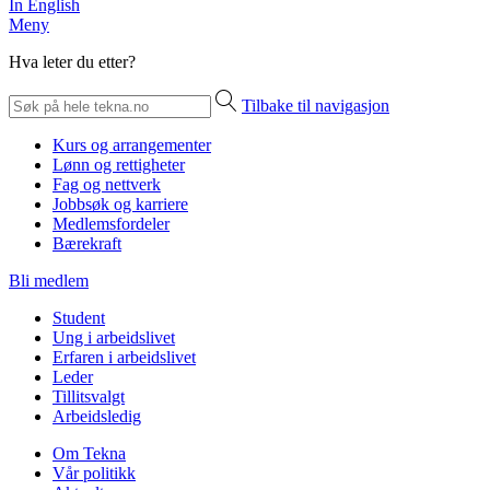
In English
Meny
Hva leter du etter?
Tilbake til navigasjon
Kurs og arrangementer
Lønn og rettigheter
Fag og nettverk
Jobbsøk og karriere
Medlemsfordeler
Bærekraft
Bli medlem
Student
Ung i arbeidslivet
Erfaren i arbeidslivet
Leder
Tillitsvalgt
Arbeidsledig
Om Tekna
Vår politikk