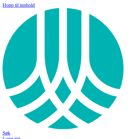
Hopp til innhold
Søk
Logg inn