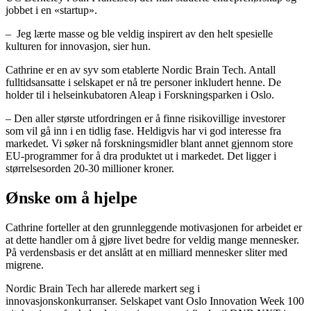
jobbet i en «startup».
– Jeg lærte masse og ble veldig inspirert av den helt spesielle
kulturen for innovasjon, sier hun.
Cathrine er en av syv som etablerte Nordic Brain Tech. Antall
fulltidsansatte i selskapet er nå tre personer inkludert henne. De
holder til i helseinkubatoren Aleap i Forskningsparken i Oslo.
– Den aller største utfordringen er å finne risikovillige investorer
som vil gå inn i en tidlig fase. Heldigvis har vi god interesse fra
markedet. Vi søker nå forskningsmidler blant annet gjennom store
EU-programmer for å dra produktet ut i markedet. Det ligger i
størrelsesorden 20-30 millioner kroner.
Ønske om å hjelpe
Cathrine forteller at den grunnleggende motivasjonen for arbeidet er
at dette handler om å gjøre livet bedre for veldig mange mennesker.
På verdensbasis er det anslått at en milliard mennesker sliter med
migrene.
Nordic Brain Tech har allerede markert seg i
innovasjonskonkurranser. Selskapet vant Oslo Innovation Week 100