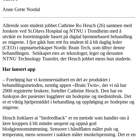
Anne Grete Nordal
Allerede som student jobbet Cathrine Ro Heuch (26) sammen med
forskere ved St.Olavs Hospital og NTNU i Trondheim med å
utvikle en forretningside basert på digital hjemmebasert behandling
av migrene. I fjor gikk hun rett fra student til å bli daglig leder
(CEO) i oppstartselskapet Nordic Brain Tech, som tilbyr denne
behandlingen. Selskapet eies av teknologer, leger og dessuten
NTNU Technology Transfer, der Heuch jobbet mens hun studerte.
Har lansert app
– Foreløpig har vi kommersialisert en del av produktet i
behandlingsmetoden, nemlig appen «Brain Twin», der vi nå har
2000 registrerte brukere, forteller Cathrine Heuch. Den har en
funksjon der pasienter loggfører sin hodepine og medisinbruk. Det
er et viktig hjelpemiddel i behandling og oppfølging av hodepine og
migrene.
Heuch forklarer at "biofeedback" er en metode som handler om å
lære kroppen å bli mindre anspent og oppnå god
blodgjennomstrømning. Sensorer i håndflaten måler puls og
temperatur, mens sensorer i nakken måler muskelspenning. Det er en