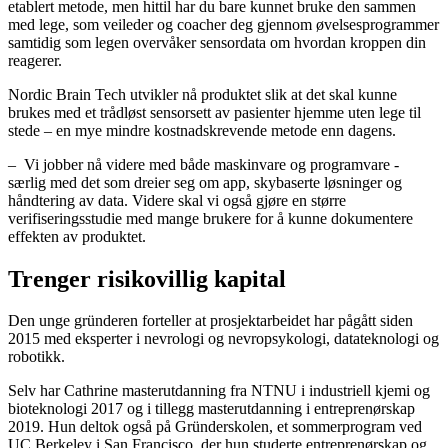
etablert metode, men hittil har du bare kunnet bruke den sammen
med lege, som veileder og coacher deg gjennom øvelsesprogrammer
samtidig som legen overvåker sensordata om hvordan kroppen din
reagerer.
Nordic Brain Tech utvikler nå produktet slik at det skal kunne
brukes med et trådløst sensorsett av pasienter hjemme uten lege til
stede – en mye mindre kostnadskrevende metode enn dagens.
– Vi jobber nå videre med både maskinvare og programvare -
særlig med det som dreier seg om app, skybaserte løsninger og
håndtering av data. Videre skal vi også gjøre en større
verifiseringsstudie med mange brukere for å kunne dokumentere
effekten av produktet.
Trenger risikovillig kapital
Den unge gründeren forteller at prosjektarbeidet har pågått siden
2015 med eksperter i nevrologi og nevropsykologi, datateknologi og
robotikk.
Selv har Cathrine masterutdanning fra NTNU i industriell kjemi og
bioteknologi 2017 og i tillegg masterutdanning i entreprenørskap
2019. Hun deltok også på Gründerskolen, et sommerprogram ved
UC Berkeley i San Francisco, der hun studerte entreprenørskap og