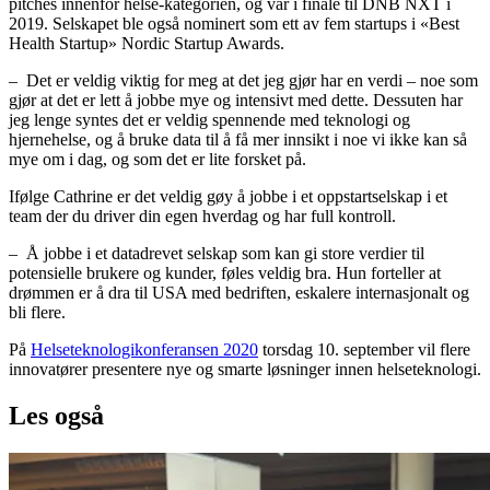
pitches innenfor helse-kategorien, og var i finale til DNB NXT i
2019. Selskapet ble også nominert som ett av fem startups i «Best
Health Startup» Nordic Startup Awards.
– Det er veldig viktig for meg at det jeg gjør har en verdi – noe som
gjør at det er lett å jobbe mye og intensivt med dette. Dessuten har
jeg lenge syntes det er veldig spennende med teknologi og
hjernehelse, og å bruke data til å få mer innsikt i noe vi ikke kan så
mye om i dag, og som det er lite forsket på.
Ifølge Cathrine er det veldig gøy å jobbe i et oppstartselskap i et
team der du driver din egen hverdag og har full kontroll.
– Å jobbe i et datadrevet selskap som kan gi store verdier til
potensielle brukere og kunder, føles veldig bra. Hun forteller at
drømmen er å dra til USA med bedriften, eskalere internasjonalt og
bli flere.
På
Helseteknologikonferansen 2020
torsdag 10. september vil flere
innovatører presentere nye og smarte løsninger innen helseteknologi.
Les også