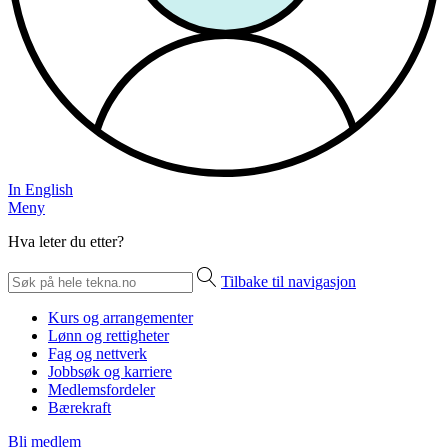
In English
Meny
Hva leter du etter?
Tilbake til navigasjon
Kurs og arrangementer
Lønn og rettigheter
Fag og nettverk
Jobbsøk og karriere
Medlemsfordeler
Bærekraft
Bli medlem