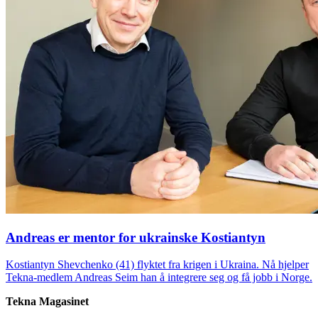
Andreas er mentor for ukrainske Kostiantyn
Kostiantyn Shevchenko (41) flyktet fra krigen i Ukraina. Nå hjelper
Tekna-medlem Andreas Seim han å integrere seg og få jobb i Norge.
Tekna Magasinet