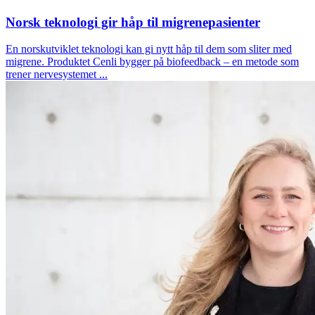
Norsk teknologi gir håp til migrenepasienter
En norskutviklet teknologi kan gi nytt håp til dem som sliter med
migrene. Produktet Cenli bygger på biofeedback – en metode som
trener nervesystemet ...