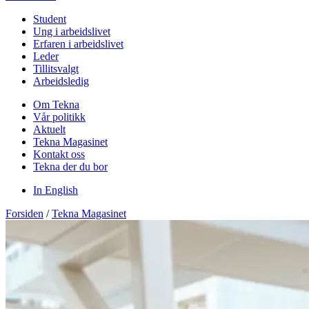
Student
Ung i arbeidslivet
Erfaren i arbeidslivet
Leder
Tillitsvalgt
Arbeidsledig
Om Tekna
Vår politikk
Aktuelt
Tekna Magasinet
Kontakt oss
Tekna der du bor
In English
Forsiden
/
Tekna Magasinet