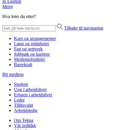
In English
Meny
Hva leter du etter?
Tilbake til navigasjon
Kurs og arrangementer
Lønn og rettigheter
Fag og nettverk
Jobbsøk og karriere
Medlemsfordeler
Bærekraft
Bli medlem
Student
Ung i arbeidslivet
Erfaren i arbeidslivet
Leder
Tillitsvalgt
Arbeidsledig
Om Tekna
Vår politikk