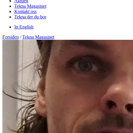
Aktuelt
Tekna Magasinet
Kontakt oss
Tekna der du bor
In English
Forsiden
/
Tekna Magasinet