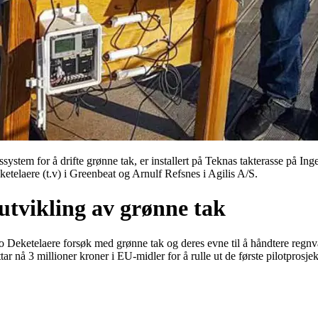
system for å drifte grønne tak, er installert på Teknas takterasse på Ing
telaere (t.v) i Greenbeat og Arnulf Refsnes i Agilis A/S.
 utvikling av grønne tak
Deketelaere forsøk med grønne tak og deres evne til å håndtere regnvan
 nå 3 millioner kroner i EU-midler for å rulle ut de første pilotprosje