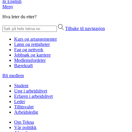
In English
Meny
Hva leter du etter?
Tilbake til navigasjon
Kurs og arrangementer
Lønn og rettigheter
Fag og nettverk
Jobbsøk og karriere
Medlemsfordeler
Bærekraft
Bli medlem
Student
Ung i arbeidslivet
Erfaren i arbeidslivet
Leder
Tillitsvalgt
Arbeidsledig
Om Tekna
Vår politikk