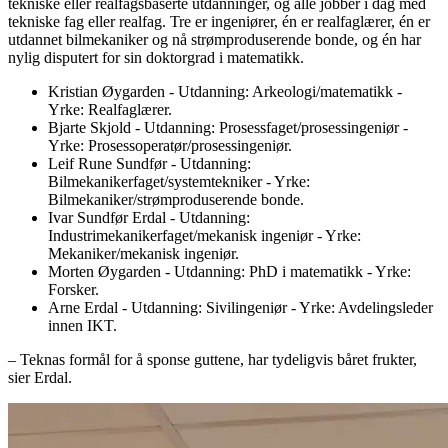
tekniske eller realfagsbaserte utdanninger, og alle jobber i dag med
tekniske fag eller realfag. Tre er ingeniører, én er realfaglærer, én er
utdannet bilmekaniker og nå strømproduserende bonde, og én har
nylig disputert for sin doktorgrad i matematikk.
Kristian Øygarden - Utdanning: Arkeologi/matematikk -
Yrke: Realfaglærer.
Bjarte Skjold - Utdanning: Prosessfaget/prosessingeniør -
Yrke: Prosessoperatør/prosessingeniør.
Leif Rune Sundfør - Utdanning:
Bilmekanikerfaget/systemtekniker - Yrke:
Bilmekaniker/strømproduserende bonde.
Ivar Sundfør Erdal - Utdanning:
Industrimekanikerfaget/mekanisk ingeniør - Yrke:
Mekaniker/mekanisk ingeniør.
Morten Øygarden - Utdanning: PhD i matematikk - Yrke:
Forsker.
Arne Erdal - Utdanning: Sivilingeniør - Yrke: Avdelingsleder
innen IKT.
– Teknas formål for å sponse guttene, har tydeligvis båret frukter,
sier Erdal.