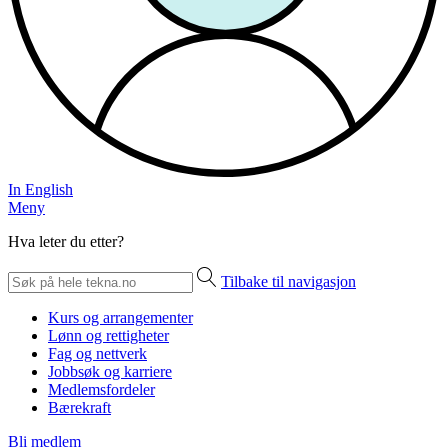
In English
Meny
Hva leter du etter?
Tilbake til navigasjon
Kurs og arrangementer
Lønn og rettigheter
Fag og nettverk
Jobbsøk og karriere
Medlemsfordeler
Bærekraft
Bli medlem