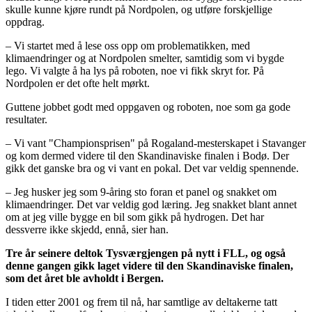
skulle kunne kjøre rundt på Nordpolen, og utføre forskjellige
oppdrag.
– Vi startet med å lese oss opp om problematikken, med
klimaendringer og at Nordpolen smelter, samtidig som vi bygde
lego. Vi valgte å ha lys på roboten, noe vi fikk skryt for. På
Nordpolen er det ofte helt mørkt.
Guttene jobbet godt med oppgaven og roboten, noe som ga gode
resultater.
– Vi vant "Championsprisen" på Rogaland-mesterskapet i Stavanger
og kom dermed videre til den Skandinaviske finalen i Bodø. Der
gikk det ganske bra og vi vant en pokal. Det var veldig spennende.
– Jeg husker jeg som 9-åring sto foran et panel og snakket om
klimaendringer. Det var veldig god læring. Jeg snakket blant annet
om at jeg ville bygge en bil som gikk på hydrogen. Det har
dessverre ikke skjedd, ennå, sier han.
Tre år seinere deltok Tysværgjengen på nytt i FLL, og også
denne gangen gikk laget videre til den Skandinaviske finalen,
som det året ble avholdt i Bergen.
I tiden etter 2001 og frem til nå, har samtlige av deltakerne tatt