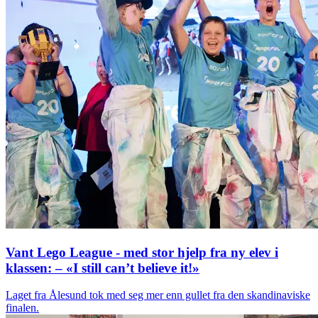
Vant Lego League - med stor hjelp fra ny elev i
klassen: – «I still can’t believe it!»
Laget fra Ålesund tok med seg mer enn gullet fra den skandinaviske
finalen.