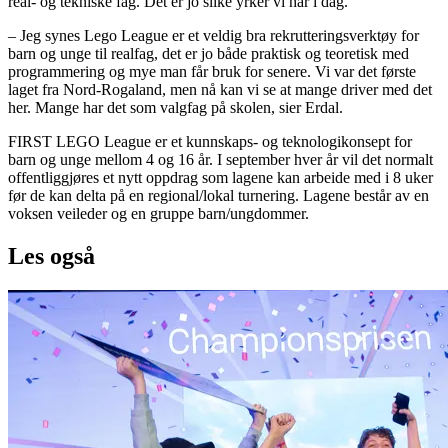
real- og tekniske fag. Det er jo slike yrker vi har i dag.
– Jeg synes Lego League er et veldig bra rekrutteringsverktøy for
barn og unge til realfag, det er jo både praktisk og teoretisk med
programmering og mye man får bruk for senere. Vi var det første
laget fra Nord-Rogaland, men nå kan vi se at mange driver med det
her. Mange har det som valgfag på skolen, sier Erdal.
FIRST LEGO League er et kunnskaps- og teknologikonsept for
barn og unge mellom 4 og 16 år. I september hver år vil det normalt
offentliggjøres et nytt oppdrag som lagene kan arbeide med i 8 uker
før de kan delta på en regional/lokal turnering. Lagene består av en
voksen veileder og en gruppe barn/ungdommer.
Les også