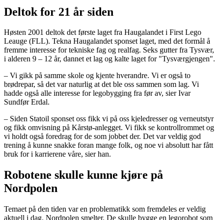
Deltok for 21 år siden
Høsten 2001 deltok det første laget fra Haugalandet i First Lego
Leauge (FLL). Tekna Haugalandet sponset laget, med det formål å
fremme interesse for tekniske fag og realfag. Seks gutter fra Tysvær,
i alderen 9 – 12 år, dannet et lag og kalte laget for "Tysværgjengen".
– Vi gikk på samme skole og kjente hverandre. Vi er også to
brødrepar, så det var naturlig at det ble oss sammen som lag. Vi
hadde også alle interesse for legobygging fra før av, sier Ivar
Sundfør Erdal.
– Siden Statoil sponset oss fikk vi på oss kjeledresser og verneutstyr
og fikk omvisning på Kårstø-anlegget. Vi fikk se kontrollrommet og
vi holdt også foredrag for de som jobbet der. Det var veldig god
trening å kunne snakke foran mange folk, og noe vi absolutt har fått
bruk for i karrierene våre, sier han.
Robotene skulle kunne kjøre på
Nordpolen
Temaet på den tiden var en problematikk som fremdeles er veldig
aktuell i dag. Nordpolen smelter. De skulle bygge en legorobot som