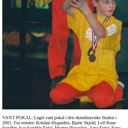
VANT POKAL: Laget vant pokal i den skandinaviske finalen i
2001. Fra venstre: Kristian Øygarden, Bjarte Skjold, Leif Rune
Sundfør, Ivar Sundfør Erdal, Morten Øygarden, Arne Erdal. Foto: