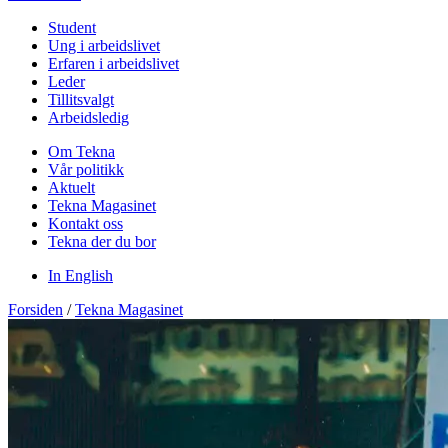
Student
Ung i arbeidslivet
Erfaren i arbeidslivet
Leder
Tillitsvalgt
Arbeidsledig
Om Tekna
Vår politikk
Aktuelt
Tekna Magasinet
Kontakt oss
Tekna der du bor
In English
Forsiden
/
Tekna Magasinet