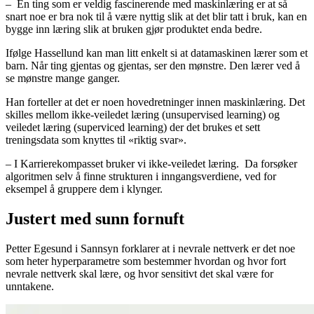
– En ting som er veldig fascinerende med maskinlæring er at så
snart noe er bra nok til å være nyttig slik at det blir tatt i bruk, kan en
bygge inn læring slik at bruken gjør produktet enda bedre.
Ifølge Hassellund kan man litt enkelt si at datamaskinen lærer som et
barn. Når ting gjentas og gjentas, ser den mønstre. Den lærer ved å
se mønstre mange ganger.
Han forteller at det er noen hovedretninger innen maskinlæring. Det
skilles mellom ikke-veiledet læring (unsupervised learning) og
veiledet læring (superviced learning) der det brukes et sett
treningsdata som knyttes til «riktig svar».
– I Karrierekompasset bruker vi ikke-veiledet læring. Da forsøker
algoritmen selv å finne strukturen i inngangsverdiene, ved for
eksempel å gruppere dem i klynger.
Justert med sunn fornuft
Petter Egesund i Sannsyn forklarer at i nevrale nettverk er det noe
som heter hyperparametre som bestemmer hvordan og hvor fort
nevrale nettverk skal lære, og hvor sensitivt det skal være for
unntakene.