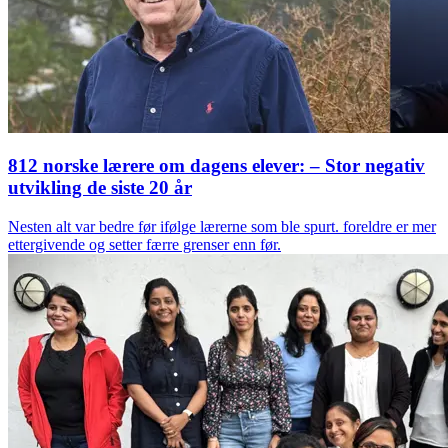
812 norske lærere om dagens elever: – Stor negativ
utvikling de siste 20 år
Nesten alt var bedre før ifølge lærerne som ble spurt. foreldre er mer
ettergivende og setter færre grenser enn før.