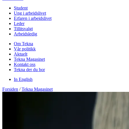
Student
Ung i arbeidslivet
Erfaren i arbeidslivet
Leder
Tillitsvalgt
Arbeidsledig
Om Tekna
Vår politikk
Aktuelt
Tekna Magasinet
Kontakt oss
Tekna der du bor
In English
Forsiden
/
Tekna Magasinet