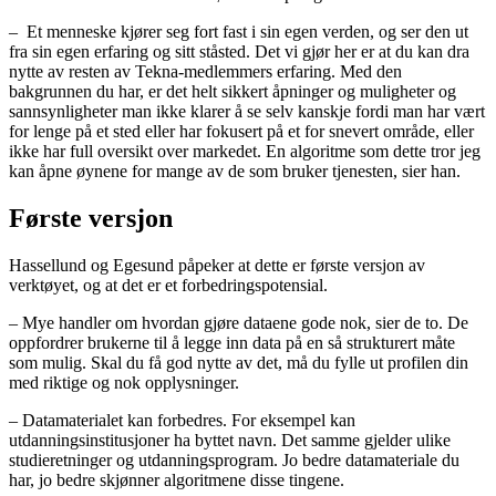
– Et menneske kjører seg fort fast i sin egen verden, og ser den ut
fra sin egen erfaring og sitt ståsted. Det vi gjør her er at du kan dra
nytte av resten av Tekna-medlemmers erfaring. Med den
bakgrunnen du har, er det helt sikkert åpninger og muligheter og
sannsynligheter man ikke klarer å se selv kanskje fordi man har vært
for lenge på et sted eller har fokusert på et for snevert område, eller
ikke har full oversikt over markedet. En algoritme som dette tror jeg
kan åpne øynene for mange av de som bruker tjenesten, sier han.
Første versjon
Hassellund og Egesund påpeker at dette er første versjon av
verktøyet, og at det er et forbedringspotensial.
– Mye handler om hvordan gjøre dataene gode nok, sier de to. De
oppfordrer brukerne til å legge inn data på en så strukturert måte
som mulig. Skal du få god nytte av det, må du fylle ut profilen din
med riktige og nok opplysninger.
– Datamaterialet kan forbedres. For eksempel kan
utdanningsinstitusjoner ha byttet navn. Det samme gjelder ulike
studieretninger og utdanningsprogram. Jo bedre datamateriale du
har, jo bedre skjønner algoritmene disse tingene.