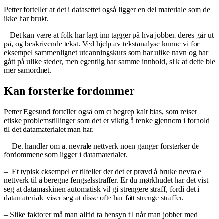
Petter forteller at det i datasettet også ligger en del materiale som de
ikke har brukt.
– Det kan være at folk har lagt inn tagger på hva jobben deres går ut
på, og beskrivende tekst. Ved hjelp av tekstanalyse kunne vi for
eksempel sammenlignet utdanningskurs som har ulike navn og har
gått på ulike steder, men egentlig har samme innhold, slik at dette ble
mer samordnet.
Kan forsterke fordommer
Petter Egesund forteller også om et begrep kalt bias, som reiser
etiske problemstillinger som det er viktig å tenke gjennom i forhold
til det datamaterialet man har.
– Det handler om at nevrale nettverk noen ganger forsterker de
fordommene som ligger i datamaterialet.
– Et typisk eksempel er tilfeller der det er prøvd å bruke nevrale
nettverk til å beregne fengselsstraffer. Er du mørkhudet har det vist
seg at datamaskinen automatisk vil gi strengere straff, fordi det i
datamateriale viser seg at disse ofte har fått strenge straffer.
– Slike faktorer må man alltid ta hensyn til når man jobber med