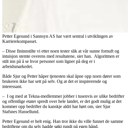
Petter Egesund i Sannsyn AS har vært sentral i utviklingen av
Karrierekompasset.
– Disse fininnstilte vi etter noen tester slik at vår sunne fornuft og
intuisjon stemte overens med resultatene, sier han. Algoritmen er
stilt inn på å se hvor personer som ligner på deg er i
arbeidsmarkedet.
Både Sjur og Petter håper tjenesten skal åpne opp noen dører som
brukeren ikke har sett på selv. Og at det er inspirerende og
interessant.
– I og med at Tekna-medlemmer jobber i tusenvis av ulike bedrifter
og offentlige etater spredt over hele landet, er det godt mulig at det
kommer opp bedrifter du kanskje aldri har hørt om, sier Sjur
Stafsnes Hassellund.
Petter Egesund er helt enig. Han tror ikke du ville funnet de samme
bedriftene om du selv hadde søkt rundt på egen hånd.