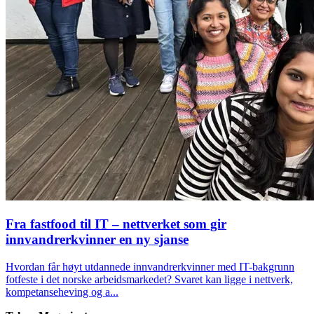
Fra fastfood til IT – nettverket som gir
innvandrerkvinner en ny sjanse
Hvordan får høyt utdannede innvandrerkvinner med IT-bakgrunn
fotfeste i det norske arbeidsmarkedet? Svaret kan ligge i nettverk,
kompetanseheving og a...