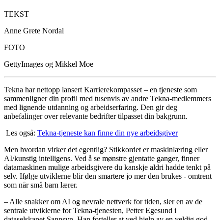
TEKST
Anne Grete Nordal
FOTO
GettyImages og Mikkel Moe
Tekna har nettopp lansert Karrierekompasset – en tjeneste som
sammenligner din profil med tusenvis av andre Tekna-medlemmers
med lignende utdanning og arbeidserfaring. Den gir deg
anbefalinger over relevante bedrifter tilpasset din bakgrunn.
Les også:
Tekna-tjeneste kan finne din nye arbeidsgiver
Men hvordan virker det egentlig? Stikkordet er maskinlæring eller
AI/kunstig intelligens. Ved å se mønstre gjentatte ganger, finner
datamaskinen mulige arbeidsgivere du kanskje aldri hadde tenkt på
selv. Ifølge utviklerne blir den smartere jo mer den brukes - omtrent
som når små barn lærer.
– Alle snakker om AI og nevrale nettverk for tiden, sier en av de
sentrale utviklerne for Tekna-tjenesten, Petter Egesund i
dataselskapet Sannsyn. Han forteller at ved hjelp av en veldig god