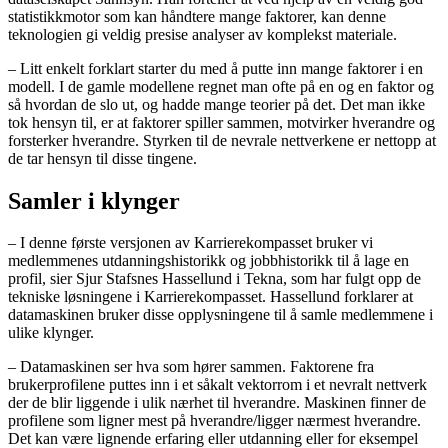
statistikkmotor som kan håndtere mange faktorer, kan denne
teknologien gi veldig presise analyser av komplekst materiale.
– Litt enkelt forklart starter du med å putte inn mange faktorer i en
modell. I de gamle modellene regnet man ofte på en og en faktor og
så hvordan de slo ut, og hadde mange teorier på det. Det man ikke
tok hensyn til, er at faktorer spiller sammen, motvirker hverandre og
forsterker hverandre. Styrken til de nevrale nettverkene er nettopp at
de tar hensyn til disse tingene.
Samler i klynger
– I denne første versjonen av Karrierekompasset bruker vi
medlemmenes utdanningshistorikk og jobbhistorikk til å lage en
profil, sier Sjur Stafsnes Hassellund i Tekna, som har fulgt opp de
tekniske løsningene i Karrierekompasset. Hassellund forklarer at
datamaskinen bruker disse opplysningene til å samle medlemmene i
ulike klynger.
– Datamaskinen ser hva som hører sammen. Faktorene fra
brukerprofilene puttes inn i et såkalt vektorrom i et nevralt nettverk
der de blir liggende i ulik nærhet til hverandre. Maskinen finner de
profilene som ligner mest på hverandre/ligger nærmest hverandre.
Det kan være lignende erfaring eller utdanning eller for eksempel