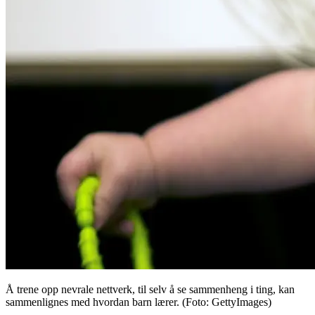
Å trene opp nevrale nettverk, til selv å se sammenheng i ting, kan
sammenlignes med hvordan barn lærer. (Foto: GettyImages)