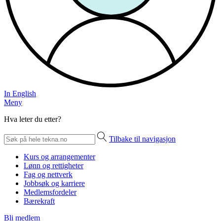
In English
Meny
Hva leter du etter?
Tilbake til navigasjon
Kurs og arrangementer
Lønn og rettigheter
Fag og nettverk
Jobbsøk og karriere
Medlemsfordeler
Bærekraft
Bli medlem