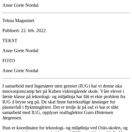
Anne Grete Nordal
Tekna Magasinet
Publisert: 22. feb. 2022
TEKST
Anne Grete Nordal
FOTO
Anne Grete Nordal
I samarbeid med Ingeniører uten grenser (IUG) har vi denne uka
innovasjonscamp her på Kuben videregående skole. Våre elever i
første klasse på teknologi- og miljølinja har fått et ekte problem fra
IUG å bryne seg på. De skal finne bærekraftige løsninger for
plastavfall i flyktningleirer. Det er tredje år på rad vi har et slikt
samarbeid med IUG, opplyser realfaglektor Guro Øistensen
Jørgensen.
Hun er koordinator for teknologi- og miljølinja ved Oslo-skolen, og