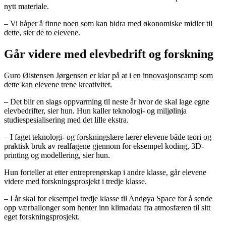
nytt materiale.
– Vi håper å finne noen som kan bidra med økonomiske midler til
dette, sier de to elevene.
Går videre med elevbedrift og forskning
Guro Øistensen Jørgensen er klar på at i en innovasjonscamp som
dette kan elevene trene kreativitet.
– Det blir en slags oppvarming til neste år hvor de skal lage egne
elevbedrifter, sier hun. Hun kaller teknologi- og miljølinja
studiespesialisering med det lille ekstra.
– I faget teknologi- og forskningslære lærer elevene både teori og
praktisk bruk av realfagene gjennom for eksempel koding, 3D-
printing og modellering, sier hun.
Hun forteller at etter entreprenørskap i andre klasse, går elevene
videre med forskningsprosjekt i tredje klasse.
– I år skal for eksempel tredje klasse til Andøya Space for å sende
opp værballonger som henter inn klimadata fra atmosfæren til sitt
eget forskningsprosjekt.