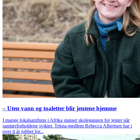
– Uten vann og toaletter blir jentene hjemme
I mange lokalsamfunn i Afrika stanser skolegangen for jenter når
sanitærforholdene svikter. Tekna-medlem Rebecca Albertsen har i
over ti år jobbet for...