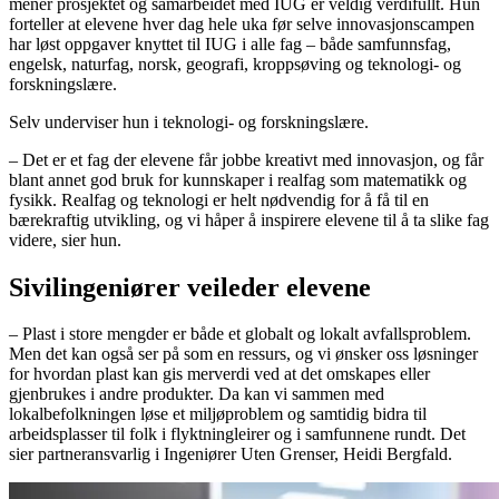
mener prosjektet og samarbeidet med IUG er veldig verdifullt. Hun
forteller at elevene hver dag hele uka før selve innovasjonscampen
har løst oppgaver knyttet til IUG i alle fag – både samfunnsfag,
engelsk, naturfag, norsk, geografi, kroppsøving og teknologi- og
forskningslære.
Selv underviser hun i teknologi- og forskningslære.
– Det er et fag der elevene får jobbe kreativt med innovasjon, og får
blant annet god bruk for kunnskaper i realfag som matematikk og
fysikk. Realfag og teknologi er helt nødvendig for å få til en
bærekraftig utvikling, og vi håper å inspirere elevene til å ta slike fag
videre, sier hun.
Sivilingeniører veileder elevene
– Plast i store mengder er både et globalt og lokalt avfallsproblem.
Men det kan også ser på som en ressurs, og vi ønsker oss løsninger
for hvordan plast kan gis merverdi ved at det omskapes eller
gjenbrukes i andre produkter. Da kan vi sammen med
lokalbefolkningen løse et miljøproblem og samtidig bidra til
arbeidsplasser til folk i flyktningleirer og i samfunnene rundt. Det
sier partneransvarlig i Ingeniører Uten Grenser, Heidi Bergfald.