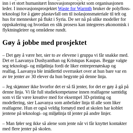
inn i et stort humanitært Innovasjonsprosjekt som organisasjonen
leder. I innovasjonsprosjektet
Waste for Warmth
bruker de polyfloss-
teknologi for å gjøre plastavfall om til isolasjonsmateriale til telt og
hus for mennesker på flukt i Syria. De ser nå på ulike modeller for
oppskalering og hvordan en slik prosess kan integreres økonomisk i
flyktningleirer og områdene rundt.
Gøy å jobbe med prosjektet
– Det gøy å være her, sier to av elevene i gruppa vi får snakke med.
Det er Laavanya Dushyanthan og Kristupas Kaupas. Begge valgte
seg teknologi- og miljølinja fordi de liker entreprenørskap og
realfag. Laavanya ble imidlertid overrasket over at hun bare var en
av tre jenter av 30 elever da hun begynte på denne linja.
– Jeg skjønner ikke hvorfor det er så få jenter, for det er gøy å gå på
denne linja. Vi får full studiekompetanse innen realfagene samtidig
som vi får være kreative med for eksempel 3D-printing og
modellering, sier Laavanya som anbefaler linja til alle som liker
realfagene. Hun er også veldig fornøyd med at skolen har koblet
jentene på teknologi- og miljølinja til jenter på andre linjer.
– Man føler seg ikke så alene som jente når vi får knyttet kontakter
med flere jenter på skolen.