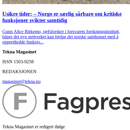
Usikre tider: – Norge er særlig sårbare om kritiske
funksjoner svikter samtidig
Gunn Alice Birkemo, sjefsforsker i forsvarets forskningsinstitutt,
håper det nye nettverket kan hjelpe det norske samfunnet med å
opprettholde funksjo...
Tekna Magasinet
ISSN 1503-9258
REDAKSJONEN
magasinet@tekna.no
Tekna Magasinet er redigert ifølge