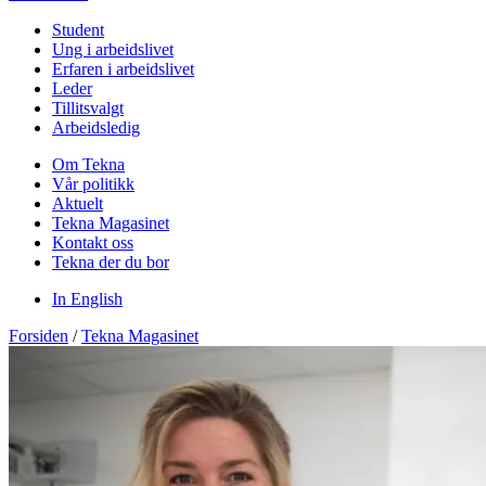
Student
Ung i arbeidslivet
Erfaren i arbeidslivet
Leder
Tillitsvalgt
Arbeidsledig
Om Tekna
Vår politikk
Aktuelt
Tekna Magasinet
Kontakt oss
Tekna der du bor
In English
Forsiden
/
Tekna Magasinet