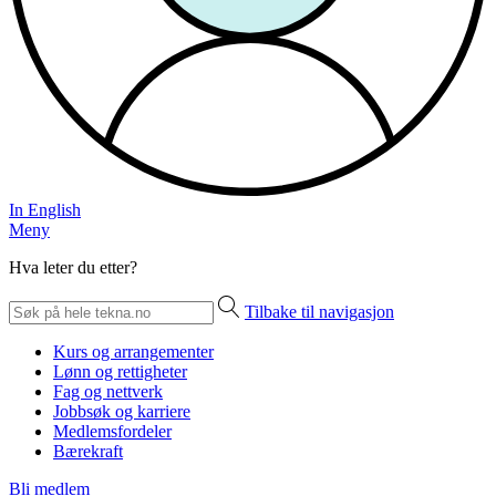
In English
Meny
Hva leter du etter?
Tilbake til navigasjon
Kurs og arrangementer
Lønn og rettigheter
Fag og nettverk
Jobbsøk og karriere
Medlemsfordeler
Bærekraft
Bli medlem