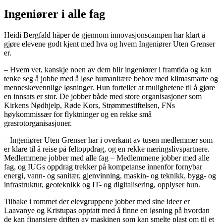
Ingeniører i alle fag
Heidi Bergfald håper de gjennom innovasjonscampen har klart å
gjøre elevene godt kjent med hva og hvem Ingeniører Uten Grenser
er.
– Hvem vet, kanskje noen av dem blir ingeniører i framtida og kan
tenke seg å jobbe med å løse humanitære behov med klimasmarte og
menneskevennlige løsninger. Hun forteller at mulighetene til å gjøre
en innsats er stor. De jobber både med store organisasjoner som
Kirkens Nødhjelp, Røde Kors, Strømmestiftelsen, FNs
høykommissær for flyktninger og en rekke små
grasrotorganisasjoner.
– Ingeniører Uten Grenser har i overkant av tusen medlemmer som
er klare til å reise på feltoppdrag, og en rekke næringslivspartnere.
Medlemmene jobber med alle fag – Medlemmene jobber med alle
fag, og IUGs oppdrag trekker på kompetanse innenfor fornybar
energi, vann- og sanitær, gjenvinning, maskin- og teknikk, bygg- og
infrastruktur, geoteknikk og IT- og digitalisering, opplyser hun.
Tilbake i rommet der elevgruppene jobber med sine ideer er
Laavanye og Kristupas opptatt med å finne en løsning på hvordan
de kan finansiere driften av maskinen som kan smelte plast om til et