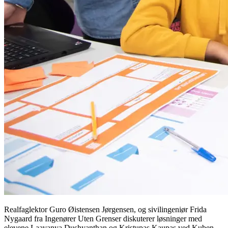
Realfaglektor Guro Øistensen Jørgensen, og sivilingeniør Frida
Nygaard fra Ingenører Uten Grenser diskuterer løsninger med
elevene Laavanya Dushyanthan og Kristupas Kaupas ved Kuben