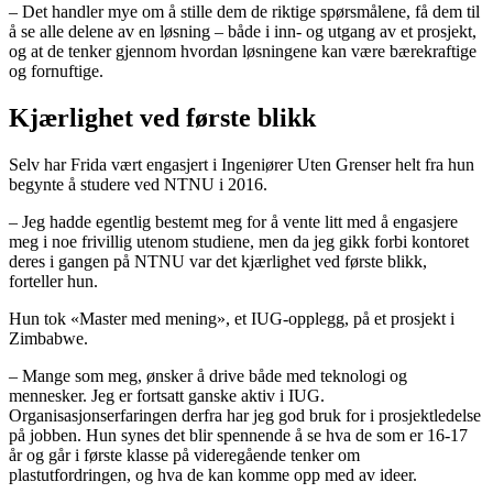
– Det handler mye om å stille dem de riktige spørsmålene, få dem til
å se alle delene av en løsning – både i inn- og utgang av et prosjekt,
og at de tenker gjennom hvordan løsningene kan være bærekraftige
og fornuftige.
Kjærlighet ved første blikk
Selv har Frida vært engasjert i Ingeniører Uten Grenser helt fra hun
begynte å studere ved NTNU i 2016.
– Jeg hadde egentlig bestemt meg for å vente litt med å engasjere
meg i noe frivillig utenom studiene, men da jeg gikk forbi kontoret
deres i gangen på NTNU var det kjærlighet ved første blikk,
forteller hun.
Hun tok «Master med mening», et IUG-opplegg, på et prosjekt i
Zimbabwe.
– Mange som meg, ønsker å drive både med teknologi og
mennesker. Jeg er fortsatt ganske aktiv i IUG.
Organisasjonserfaringen derfra har jeg god bruk for i prosjektledelse
på jobben. Hun synes det blir spennende å se hva de som er 16-17
år og går i første klasse på videregående tenker om
plastutfordringen, og hva de kan komme opp med av ideer.