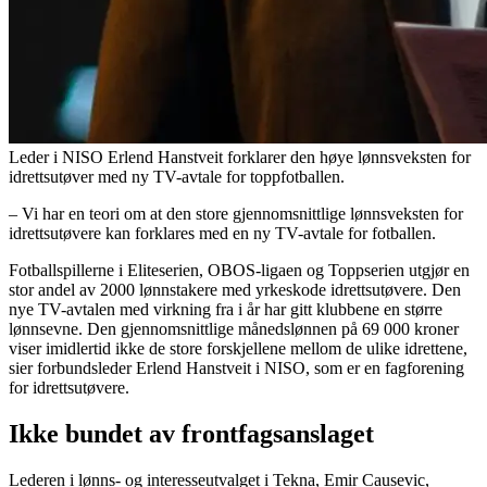
Leder i NISO Erlend Hanstveit forklarer den høye lønnsveksten for
idrettsutøver med ny TV-avtale for toppfotballen.
– Vi har en teori om at den store gjennomsnittlige lønnsveksten for
idrettsutøvere kan forklares med en ny TV-avtale for fotballen.
Fotballspillerne i Eliteserien, OBOS-ligaen og Toppserien utgjør en
stor andel av 2000 lønnstakere med yrkeskode idrettsutøvere. Den
nye TV-avtalen med virkning fra i år har gitt klubbene en større
lønnsevne. Den gjennomsnittlige månedslønnen på 69 000 kroner
viser imidlertid ikke de store forskjellene mellom de ulike idrettene,
sier forbundsleder Erlend Hanstveit i NISO, som er en fagforening
for idrettsutøvere.
Ikke bundet av frontfagsanslaget
Lederen i lønns- og interesseutvalget i Tekna, Emir Causevic,