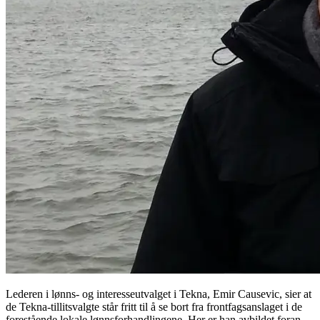
Lederen i lønns- og interesseutvalget i Tekna, Emir Causevic, sier at
de Tekna-tillitsvalgte står fritt til å se bort fra frontfagsanslaget i de
forestående lokale lønnsforhandlingene. Her er han avbildet foran