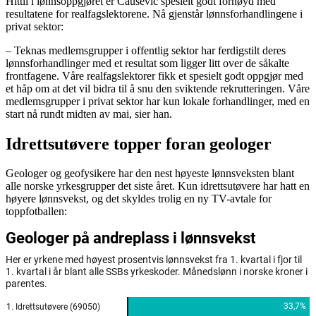
Hittil i lønnsoppgjøret er Causevic spesielt godt fornøyd med
resultatene for realfagslektorene. Nå gjenstår lønnsforhandlingene i
privat sektor:
– Teknas medlemsgrupper i offentlig sektor har ferdigstilt deres
lønnsforhandlinger med et resultat som ligger litt over de såkalte
frontfagene. Våre realfagslektorer fikk et spesielt godt oppgjør med
et håp om at det vil bidra til å snu den sviktende rekrutteringen. Våre
medlemsgrupper i privat sektor har kun lokale forhandlinger, med en
start nå rundt midten av mai, sier han.
Idrettsutøvere topper foran geologer
Geologer og geofysikere har den nest høyeste lønnsveksten blant
alle norske yrkesgrupper det siste året. Kun idrettsutøvere har hatt en
høyere lønnsvekst, og det skyldes trolig en ny TV-avtale for
toppfotballen: