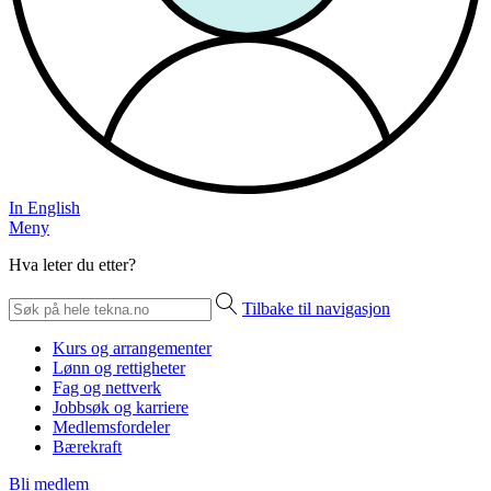
In English
Meny
Hva leter du etter?
Tilbake til navigasjon
Kurs og arrangementer
Lønn og rettigheter
Fag og nettverk
Jobbsøk og karriere
Medlemsfordeler
Bærekraft
Bli medlem