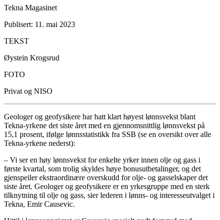
Tekna Magasinet
Publisert: 11. mai 2023
TEKST
Øystein Krogsrud
FOTO
Privat og NISO
Geologer og geofysikere har hatt klart høyest lønnsvekst blant
Tekna-yrkene det siste året med en gjennomsnittlig lønnsvekst på
15,1 prosent, ifølge lønnsstatistikk fra SSB (se en oversikt over alle
Tekna-yrkene nederst):
– Vi ser en høy lønnsvekst for enkelte yrker innen olje og gass i
første kvartal, som trolig skyldes høye bonusutbetalinger, og det
gjenspeiler ekstraordinære overskudd for olje- og gasselskaper det
siste året. Geologer og geofysikere er en yrkesgruppe med en sterk
tilknytning til olje og gass, sier lederen i lønns- og interesseutvalget i
Tekna, Emir Causevic.