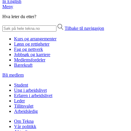
In English
Meny
Hva leter du etter?
Tilbake til navigasjon
Kurs og arrangementer
Lønn og rettigheter
Fag og nettverk
Jobbsøk og karriere
Medlemsfordeler
Bærekraft
Bli medlem
Student
Ung i arbeidslivet
Erfaren i arbeidslivet
Leder
Tillitsvalgt
Arbeidsledig
Om Tekna
Vår politikk