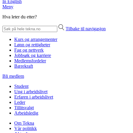
In English
Meny
Hva leter du etter?
Tilbake til navigasjon
Kurs og arrangementer
Lønn og rettigheter
Fag og nettverk
Jobbsøk og karriere
Medlemsfordeler
Bærekraft
Bli medlem
Student
Ung i arbeidslivet
Erfaren i arbeidslivet
Leder
Tillitsvalgt
Arbeidsledig
Om Tekna
Vår politikk