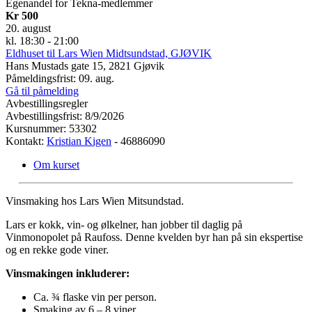
Egenandel for Tekna-medlemmer
Kr 500
20. august
kl. 18:30 - 21:00
Eldhuset til Lars Wien Midtsundstad, GJØVIK
Hans Mustads gate 15, 2821 Gjøvik
Påmeldingsfrist: 09. aug.
Gå til påmelding
Avbestillingsregler
Avbestillingsfrist: 8/9/2026
Kursnummer: 53302
Kontakt:
Kristian Kigen
- 46886090
Om kurset
Vinsmaking hos Lars Wien Mitsundstad.
Lars er kokk, vin- og ølkelner, han jobber til daglig på
Vinmonopolet på Raufoss. Denne kvelden byr han på sin ekspertise
og en rekke gode viner.
Vinsmakingen inkluderer:
Ca. ¾ flaske vin per person.
Smaking av 6 – 8 viner.