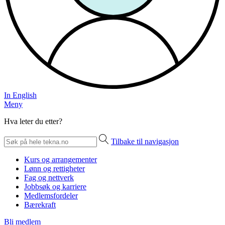
In English
Meny
Hva leter du etter?
Tilbake til navigasjon
Kurs og arrangementer
Lønn og rettigheter
Fag og nettverk
Jobbsøk og karriere
Medlemsfordeler
Bærekraft
Bli medlem