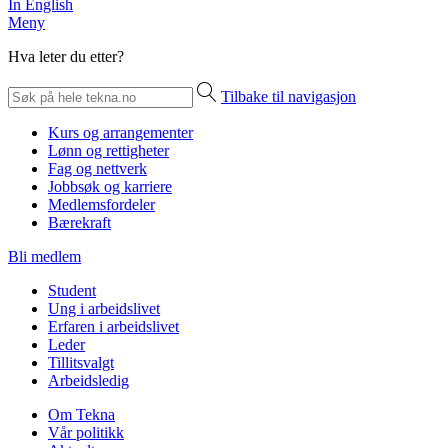
In English
Meny
Hva leter du etter?
Tilbake til navigasjon
Kurs og arrangementer
Lønn og rettigheter
Fag og nettverk
Jobbsøk og karriere
Medlemsfordeler
Bærekraft
Bli medlem
Student
Ung i arbeidslivet
Erfaren i arbeidslivet
Leder
Tillitsvalgt
Arbeidsledig
Om Tekna
Vår politikk