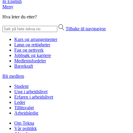
In English
Meny
Hva leter du etter?
Tilbake til navigasjon
Kurs og arrangementer
Lønn og rettigheter
Fag og nettverk
Jobbsøk og karriere
Medlemsfordeler
Bærekraft
Bli medlem
Student
Ung i arbeidslivet
Erfaren i arbeidslivet
Leder
Tillitsvalgt
Arbeidsledig
Om Tekna
Vår politikk