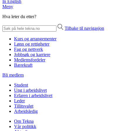
In English
Meny
Hva leter du etter?
Tilbake til navigasjon
Kurs og arrangementer
Lønn og rettigheter
Fag og nettverk
Jobbsøk og karriere
Medlemsfordeler
Bærekraft
Bli medlem
Student
Ung i arbeidslivet
Erfaren i arbeidslivet
Leder
Tillitsvalgt
Arbeidsledig
Om Tekna
Vår politikk