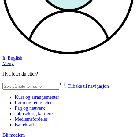
In English
Meny
Hva leter du etter?
Tilbake til navigasjon
Kurs og arrangementer
Lønn og rettigheter
Fag og nettverk
Jobbsøk og karriere
Medlemsfordeler
Bærekraft
Bli medlem