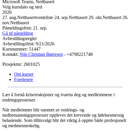
Microsoft Teams, Nettbasert
Velg kursdato og sted
2026
27. aug.
Nettbasert
venteliste
24. sep.
Nettbasert
29. okt.
Nettbasert
26.
nov.
Nettbasert
Påmeldingsfrist: 21. sep.
Gå til påmelding
Avbestillingsregler
Avbestillingsfrist: 9/21/2026
Kursnummer: 51447
Kontakt:
Nils Christian Børresen
- +4798221748
Prosjektnr: 2601025
Om kurset
Forelesere
Lær å forstå krisereaksjoner og ivareta deg og medlemmene i
endringsprosesser.
Når medlemmer blir rammet av endrings- og
nedbemanningsprosesser oppleves det krevende og følelsesmessig
belastende. Som tillitsvalgt blir det viktig å opptre både profesjonelt
og medmenneskelig.