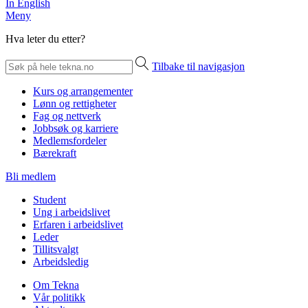
In English
Meny
Hva leter du etter?
Tilbake til navigasjon
Kurs og arrangementer
Lønn og rettigheter
Fag og nettverk
Jobbsøk og karriere
Medlemsfordeler
Bærekraft
Bli medlem
Student
Ung i arbeidslivet
Erfaren i arbeidslivet
Leder
Tillitsvalgt
Arbeidsledig
Om Tekna
Vår politikk