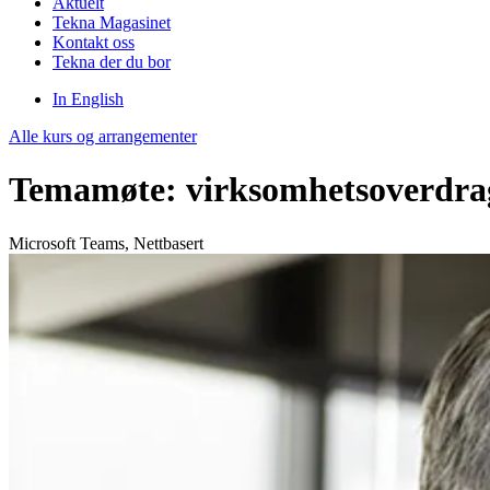
Aktuelt
Tekna Magasinet
Kontakt oss
Tekna der du bor
In English
Alle kurs og arrangementer
Temamøte: virksomhetsoverdra
Microsoft Teams, Nettbasert