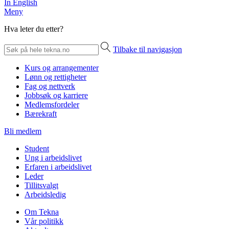
In English
Meny
Hva leter du etter?
Tilbake til navigasjon
Kurs og arrangementer
Lønn og rettigheter
Fag og nettverk
Jobbsøk og karriere
Medlemsfordeler
Bærekraft
Bli medlem
Student
Ung i arbeidslivet
Erfaren i arbeidslivet
Leder
Tillitsvalgt
Arbeidsledig
Om Tekna
Vår politikk