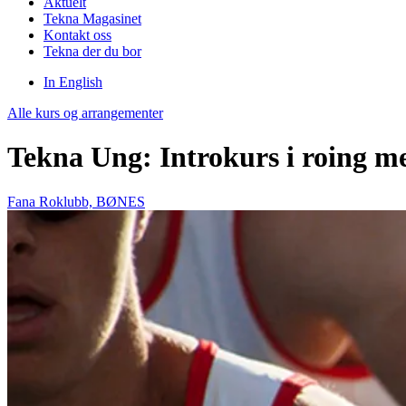
Aktuelt
Tekna Magasinet
Kontakt oss
Tekna der du bor
In English
Alle kurs og arrangementer
Tekna Ung: Introkurs i roing m
Fana Roklubb, BØNES