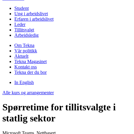
Student
Ung i arbeidslivet
Erfaren i arbeidslivet
Leder
Tillitsvalgt
Arbeidsledig
Om Tekna
Vår politikk
Aktuelt
Tekna Magasinet
Kontakt oss
Tekna der du bor
In English
Alle kurs og arrangementer
Spørretime for tillitsvalgte i
statlig sektor
Microsoft Teams, Nettbasert