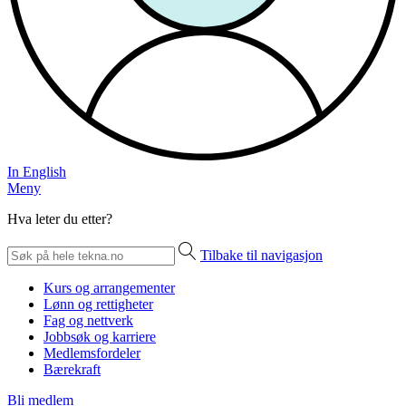
In English
Meny
Hva leter du etter?
Tilbake til navigasjon
Kurs og arrangementer
Lønn og rettigheter
Fag og nettverk
Jobbsøk og karriere
Medlemsfordeler
Bærekraft
Bli medlem