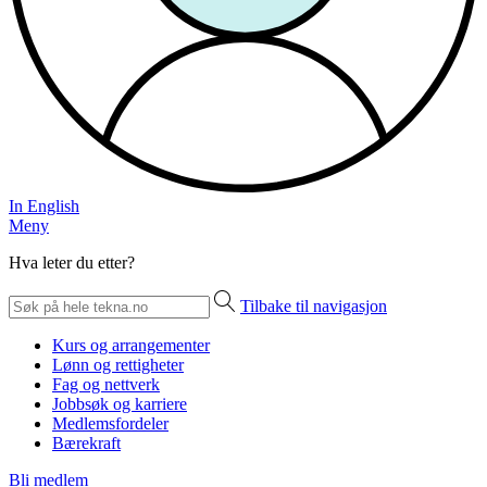
In English
Meny
Hva leter du etter?
Tilbake til navigasjon
Kurs og arrangementer
Lønn og rettigheter
Fag og nettverk
Jobbsøk og karriere
Medlemsfordeler
Bærekraft
Bli medlem