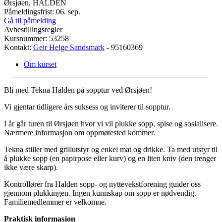
Ørsjøen, HALDEN
Påmeldingsfrist: 06. sep.
Gå til påmelding
Avbestillingsregler
Kursnummer: 53258
Kontakt:
Geir Helge Sandsmark
- 95160369
Om kurset
Bli med Tekna Halden på sopptur ved Ørsjøen!
Vi gjentar tidligere års suksess og inviterer til sopptur.
I år går turen til Ørsjøen hvor vi vil plukke sopp, spise og sosialisere.
Nærmere informasjon om oppmøtested kommer.
Tekna stiller med grillutstyr og enkel mat og drikke. Ta med utstyr til
å plukke sopp (en papirpose eller kurv) og en liten kniv (den trenger
ikke være skarp).
Kontrollører fra Halden sopp- og nyttevekstforening guider oss
gjennom plukkingen. Ingen kunnskap om sopp er nødvendig.
Familiemedlemmer er velkomne.
Praktisk informasjon