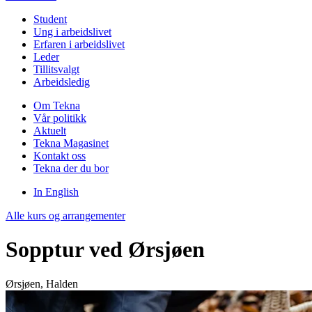
Student
Ung i arbeidslivet
Erfaren i arbeidslivet
Leder
Tillitsvalgt
Arbeidsledig
Om Tekna
Vår politikk
Aktuelt
Tekna Magasinet
Kontakt oss
Tekna der du bor
In English
Alle kurs og arrangementer
Sopptur ved Ørsjøen
Ørsjøen, Halden